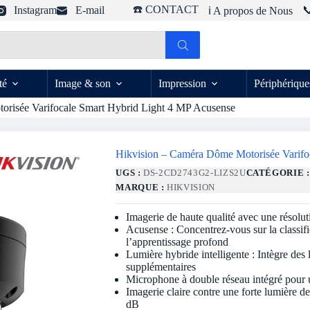
☎️ CONTACT
Instagram
E-mail

ℹ️ A propos de Nous
té
Image & son
Impression
Périphérique
risée Varifocale Smart Hybrid Light 4 MP Acusense
Hikvision – Caméra Dôme Motorisée Varifo
UGS :
DS-2CD2743G2-LIZS2U
CATÉGORIE 
MARQUE :
HIKVISION
Imagerie de haute qualité avec une résolu
Acusense : Concentrez-vous sur la classif
l’apprentissage profond
Lumière hybride intelligente : Intègre des
supplémentaires
Microphone à double réseau intégré pour u
Imagerie claire contre une forte lumière 
dB