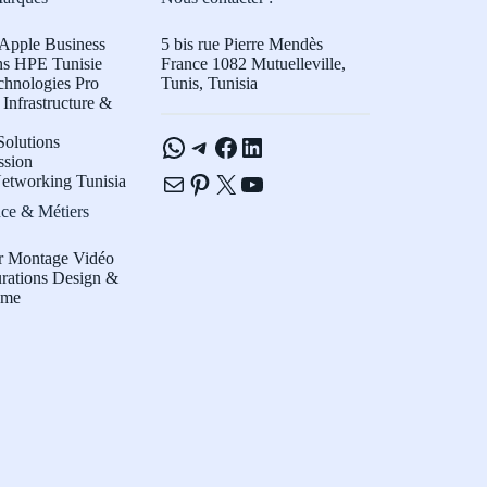
Apple Business
5 bis rue Pierre Mendès
ns HPE Tunisie
France 1082 Mutuelleville,
chnologies Pro
Tunis, Tunisia
Infrastructure &
WhatsApp
Telegram
Facebook
LinkedIn
olutions
ssion
E-mail
Pinterest
X
YouTube
etworking Tunisia
ce & Métiers
r Montage Vidéo
rations Design &
sme