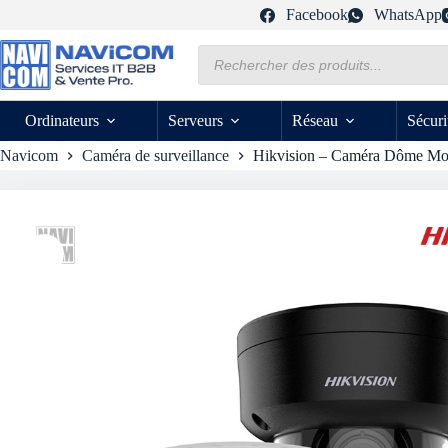
Passer
Facebook
WhatsApp
au
contenu
Recherche
de
produits
Ordinateurs
Serveurs
Réseau
Sécuri
Navicom
Caméra de surveillance
Hikvision – Caméra Dôme Moto