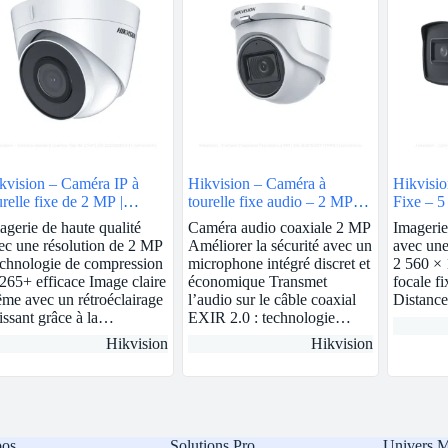
kvision – Caméra IP à
Hikvision – Caméra à
Hikvisio
urelle fixe de 2 MP |
tourelle fixe audio – 2 MP |
Fixe – 5
8mm | DS-2CD1323G0-I
DS-2CE76D0T-ITMFS
2CE17H
agerie de haute qualité
Caméra audio coaxiale 2 MP
Imagerie
ec une résolution de 2 MP
Améliorer la sécurité avec un
avec une
chnologie de compression
microphone intégré discret et
2 560 × 
265+ efficace Image claire
économique Transmet
focale f
me avec un rétroéclairage
l’audio sur le câble coaxial
Distanc
issant grâce à la…
EXIR 2.0 : technologie…
Hikvision
Hikvision
pos
Solutions Pro
Univers 