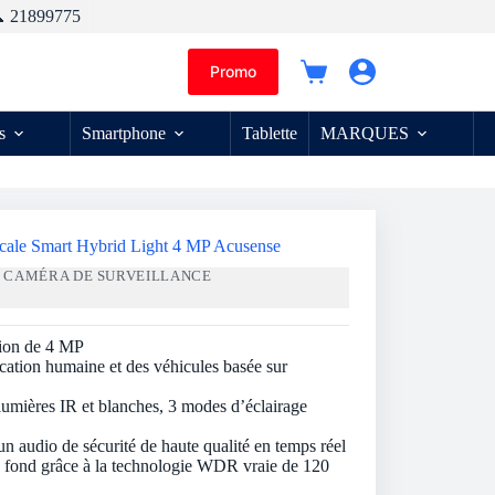
 21899775
Promo
Panier
d’achat
s
Smartphone
Tablette
MARQUES
cale Smart Hybrid Light 4 MP Acusense
:
CAMÉRA DE SURVEILLANCE
tion de 4 MP
ication humaine et des véhicules basée sur
 lumières IR et blanches, 3 modes d’éclairage
n audio de sécurité de haute qualité en temps réel
de fond grâce à la technologie WDR vraie de 120