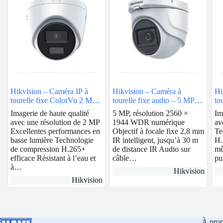
Hikvision – Caméra IP à
Hikvision – Caméra à
Hi
tourelle fixe ColorVu 2 MP |
tourelle fixe audio – 5 MP |
to
2.8mm | DS-2CD1327G0-L
DS-76H0T-ITMFS
2.
Imagerie de haute qualité
5 MP, résolution 2560 ×
Im
avec une résolution de 2 MP
1944 WDR numérique
av
Excellentes performances en
Objectif à focale fixe 2,8 mm
Te
basse lumière Technologie
IR intelligent, jusqu’à 30 m
H.
de compression H.265+
de distance IR Audio sur
mê
efficace Résistant à l’eau et
câble…
pu
à…
Hikvision
Hikvision
À pro