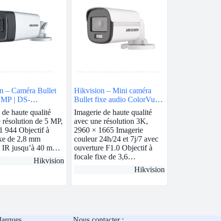
n – Caméra Bullet
Hikvision – Mini caméra
 MP | DS-
Bullet fixe audio ColorVu
0T-IT3F
3K | DS-2CE10KF0T-FS
 de haute qualité
Imagerie de haute qualité
 résolution de 5 MP,
avec une résolution 3K,
1 944 Objectif à
2960 × 1665 Imagerie
ixe de 2,8 mm
couleur 24h/24 et 7j/7 avec
e IR jusqu’à 40 m…
ouverture F1.0 Objectif à
focale fixe de 3,6…
Hikvision
Hikvision
Marques
Nous contacter :