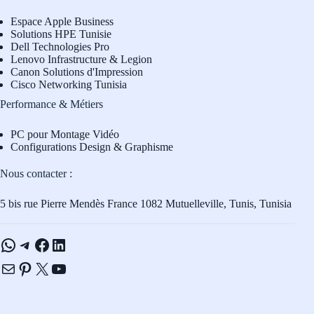
Espace Apple Business
Solutions HPE Tunisie
Dell Technologies Pro
L
enovo Infrastructure & Legion
Canon Solutions d'Impression
Cisco Networking Tunisia
Performance & Métiers
PC pour Montage Vidéo
Configurations Design & Graphisme
Nous contacter :
5 bis rue Pierre Mendès France 1082 Mutuelleville, Tunis, Tunisia
WhatsApp
Telegram
Facebook
LinkedIn
E-mail
Pinterest
X
YouTube