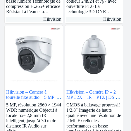
basse lumière Technologie de
couleur 24h/24 et 7j/7 avec
compression H.265+ efficace
ouverture F1.0 La
Résistant à l’eau et à…
technologie 3D DNR…
Hikvision
Hikvision
Hikvision – Caméra à
Hikvision – Caméra IP – 2
tourelle fixe audio – 5 MP |
MP 32X – IR – PTZ | DS-
DS-76H0T-ITMFS
2DE5232IW-AE
5 MP, résolution 2560 × 1944
CMOS à balayage progressif
WDR numérique Objectif à
1/2,8″ Imagerie de haute
focale fixe 2,8 mm IR
qualité avec une résolution de
intelligent, jusqu’à 30 m de
2 MP Excellentes
distance IR Audio sur
performances en basse