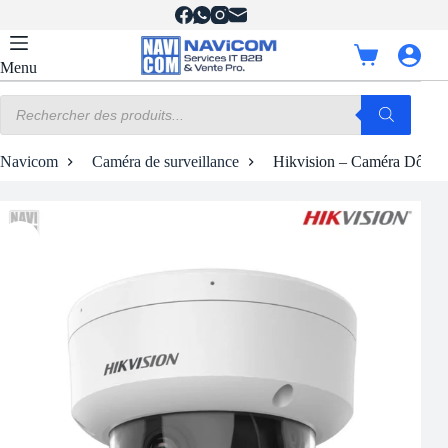
Passer
au
contenu
Panier
Menu
d’achat
Recherche
de
produits
Navicom
Caméra de surveillance
Hikvision – Caméra Dôme F