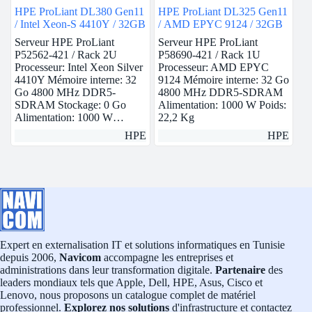
HPE ProLiant DL380 Gen11
HPE ProLiant DL325 Gen11
/ Intel Xeon-S 4410Y / 32GB
/ AMD EPYC 9124 / 32GB
Serveur HPE ProLiant
Serveur HPE ProLiant
P52562-421 / Rack 2U
P58690-421 / Rack 1U
Processeur: Intel Xeon Silver
Processeur: AMD EPYC
4410Y Mémoire interne: 32
9124 Mémoire interne: 32 Go
Go 4800 MHz DDR5-
4800 MHz DDR5-SDRAM
SDRAM Stockage: 0 Go
Alimentation: 1000 W Poids:
Alimentation: 1000 W…
22,2 Kg
HPE
HPE
Expert en externalisation IT et solutions informatiques en Tunisie
depuis 2006,
Navicom
accompagne les entreprises et
administrations dans leur transformation digitale.
Partenaire
des
leaders mondiaux tels que Apple, Dell, HPE, Asus, Cisco et
Lenovo, nous proposons un catalogue complet de matériel
professionnel.
Explorez nos solutions
d'infrastructure et contactez