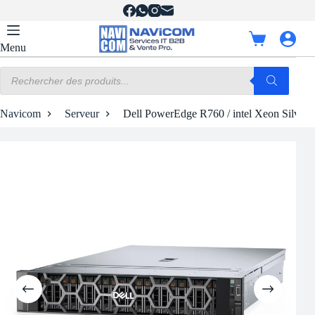
Passer
au
contenu
Panier
Menu
d’achat
Recherche
de
produits
Navicom
Serveur
Dell PowerEdge R760 / intel Xeon Silver