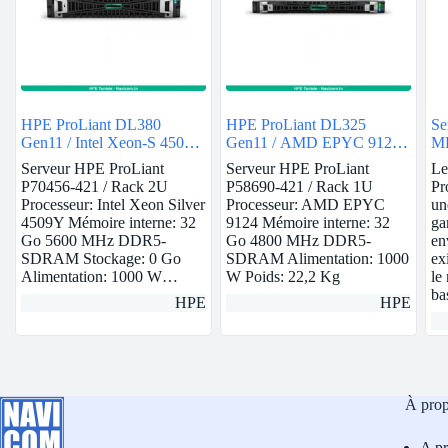
HPE ProLiant DL380
HPE ProLiant DL325
Se
Gen11 / Intel Xeon-S 4509Y
Gen11 / AMD EPYC 9124 /
ML
/ 32GB
32GB
Serveur HPE ProLiant
Serveur HPE ProLiant
Le
P70456-421 / Rack 2U
P58690-421 / Rack 1U
Pr
Processeur: Intel Xeon Silver
Processeur: AMD EPYC
un
4509Y Mémoire interne: 32
9124 Mémoire interne: 32
ga
Go 5600 MHz DDR5-
Go 4800 MHz DDR5-
en
SDRAM Stockage: 0 Go
SDRAM Alimentation: 1000
ex
Alimentation: 1000 W…
W Poids: 22,2 Kg
le
ba
HPE
HPE
À pro
A p