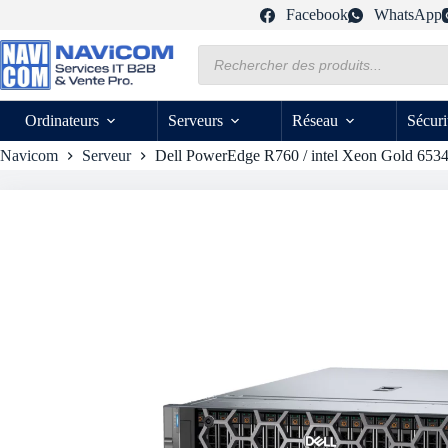
Passer
Facebook
WhatsApp
au
contenu
Recherche
de
produits
Ordinateurs
Serveurs
Réseau
Sécuri
Navicom
Serveur
Dell PowerEdge R760 / intel Xeon Gold 6534