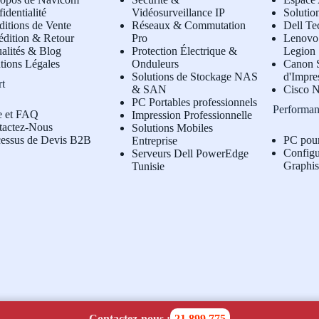
identialité
Vidéosurveillance IP
Solutio
itions de Vente
Réseaux & Commutation
Dell Te
édition & Retour
Pro
L
enovo 
alités & Blog
Protection Électrique &
Legion
tions Légales
Onduleurs
Canon S
Solutions de Stockage NAS
d'Impre
rt
& SAN
Cisco N
PC Portables professionnels
Performan
e et FAQ
Impression Professionnelle
tactez-Nous
Solutions Mobiles
cessus de Devis B2B
PC pou
Entreprise
Configu
Serveurs Dell PowerEdge
Graphi
Tunisie
Contactez-nous :
21 899 775