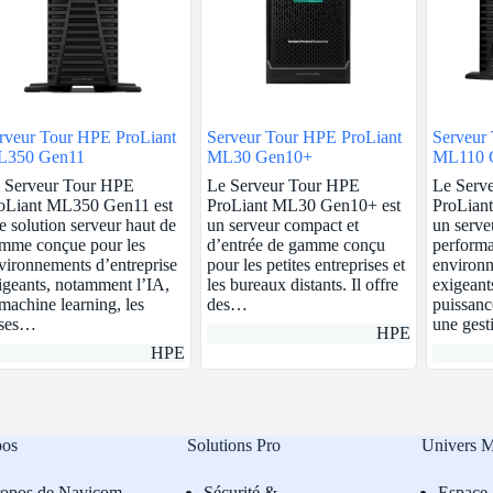
rveur Tour HPE ProLiant
Serveur Tour HPE ProLiant
Serveur
350 Gen11
ML30 Gen10+
ML110 
 Serveur Tour HPE
Le Serveur Tour HPE
Le Serv
oLiant ML350 Gen11 est
ProLiant ML30 Gen10+ est
ProLian
e solution serveur haut de
un serveur compact et
un serve
mme conçue pour les
d’entrée de gamme conçu
performa
vironnements d’entreprise
pour les petites entreprises et
environn
igeants, notamment l’IA,
les bureaux distants. Il offre
exigeant
 machine learning, les
des…
puissanc
ses…
une ges
HPE
HPE
pos
Solutions Pro
Univers 
ropos de Navicom
Sécurité &
Espace 