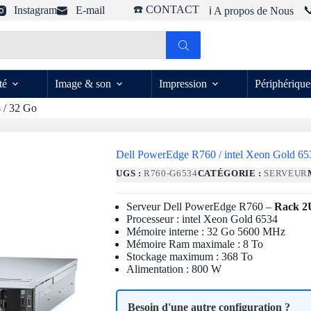
☎️ CONTACT
Instagram
E-mail

ℹ️ A propos de Nous
té
Image & son
Impression
Périphérique
 / 32 Go
Dell PowerEdge R760 / intel Xeon Gold 65
UGS :
R760-G6534
CATÉGORIE :
SERVEUR
Serveur Dell PowerEdge R760 –
Rack 2
Processeur : intel Xeon Gold 6534
Mémoire interne : 32 Go 5600 MHz
Mémoire Ram maximale : 8 To
Stockage maximum : 368 To
Alimentation : 800 W
Besoin d'une autre configuration ?