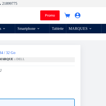
 21899775
Promo
Panier
d’achat
s
Smartphone
Tablette
MARQUES
34 / 32 Go
MARQUE :
DELL
U