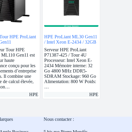
 Tour HPE ProLiant
HPE ProLiant ML30 Gen11
Gen11
/ Intel Xeon E-2434 / 32GB
eur Tour HPE
Serveur HPE ProLiant
t ML110 Gen11 est
P71387-425 / Tour 4U
ur haute
Processeur: Intel Xeon E-
nce conçu pour les
2434 Mémoire interne: 32
ements d’entreprise
Go 4800 MHz DDR5-
s. Il combine une
SDRAM Stockage: 960 Go
e de calcul élevée,
Alimentation: 800 W Poids:
tion…
…
HPE
HPE
Marques
Nous contacter :
Apple Business
5 bis rue Pierre Mendès