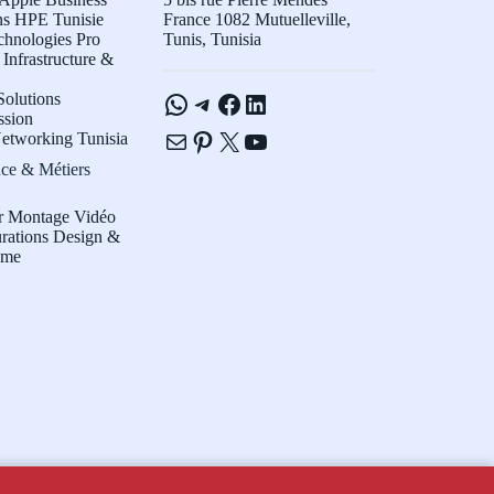
ns HPE Tunisie
France 1082 Mutuelleville,
chnologies Pro
Tunis, Tunisia
Infrastructure &
WhatsApp
Telegram
Facebook
LinkedIn
olutions
ssion
E-mail
Pinterest
X
YouTube
etworking Tunisia
ce & Métiers
r Montage Vidéo
rations Design &
sme