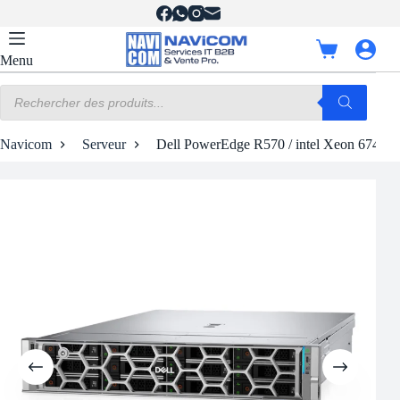
Passer
au
contenu
Panier
Menu
d’achat
Recherche
de
produits
Navicom
Serveur
Dell PowerEdge R570 / intel Xeon 6747P 