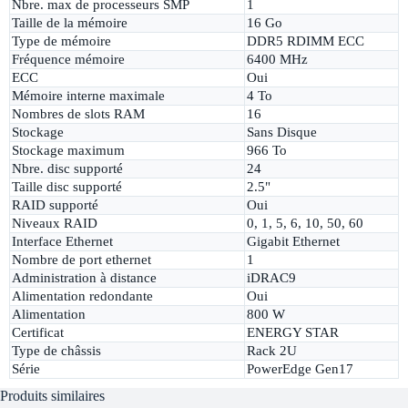
Nbre. max de processeurs SMP
1
Taille de la mémoire
16 Go
Type de mémoire
DDR5 RDIMM ECC
Fréquence mémoire
6400 MHz
ECC
Oui
Mémoire interne maximale
4 To
Nombres de slots RAM
16
Stockage
Sans Disque
Stockage maximum
966 To
Nbre. disc supporté
24
Taille disc supporté
2.5"
RAID supporté
Oui
Niveaux RAID
0, 1, 5, 6, 10, 50, 60
Interface Ethernet
Gigabit Ethernet
Nombre de port ethernet
1
Administration à distance
iDRAC9
Alimentation redondante
Oui
Alimentation
800 W
Certificat
ENERGY STAR
Type de châssis
Rack 2U
Série
PowerEdge Gen17
Produits similaires