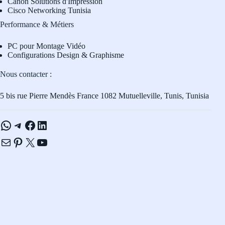
Canon Solutions d'Impression
Cisco Networking Tunisia
Performance & Métiers
PC pour Montage Vidéo
Configurations Design & Graphisme
Nous contacter :
5 bis rue Pierre Mendès France 1082 Mutuelleville, Tunis, Tunisia
WhatsApp
Telegram
Facebook
LinkedIn
E-mail
Pinterest
X
YouTube