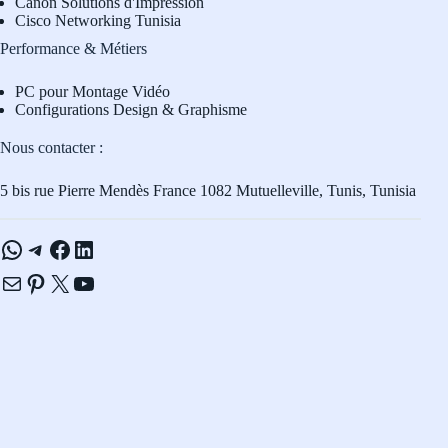
Canon Solutions d'Impression
Cisco Networking Tunisia
Performance & Métiers
PC pour Montage Vidéo
Configurations Design & Graphisme
Nous contacter :
5 bis rue Pierre Mendès France 1082 Mutuelleville, Tunis, Tunisia
WhatsApp
Telegram
Facebook
LinkedIn
E-mail
Pinterest
X
YouTube