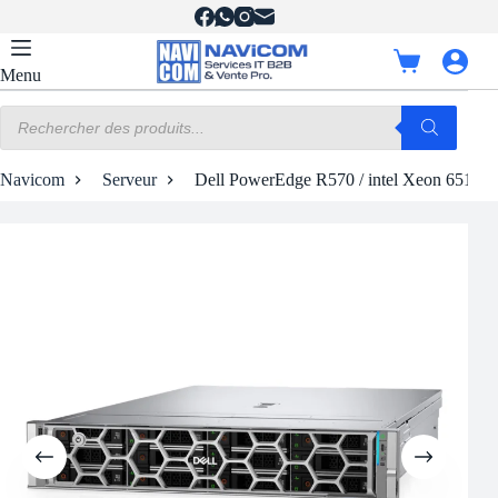
Passer
au
contenu
Panier
Menu
d’achat
Recherche
de
produits
Navicom
Serveur
Dell PowerEdge R570 / intel Xeon 6517P 