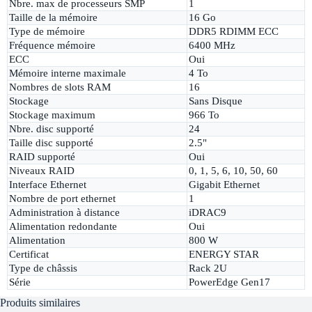
Nbre. max de processeurs SMP
1
Taille de la mémoire
16 Go
Type de mémoire
DDR5 RDIMM ECC
Fréquence mémoire
6400 MHz
ECC
Oui
Mémoire interne maximale
4 To
Nombres de slots RAM
16
Stockage
Sans Disque
Stockage maximum
966 To
Nbre. disc supporté
24
Taille disc supporté
2.5"
RAID supporté
Oui
Niveaux RAID
0, 1, 5, 6, 10, 50, 60
Interface Ethernet
Gigabit Ethernet
Nombre de port ethernet
1
Administration à distance
iDRAC9
Alimentation redondante
Oui
Alimentation
800 W
Certificat
ENERGY STAR
Type de châssis
Rack 2U
Série
PowerEdge Gen17
Produits similaires