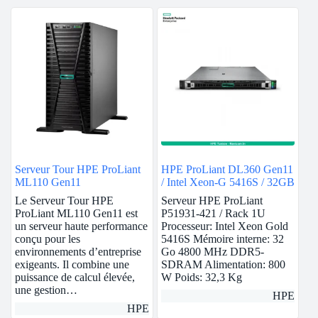
Serveur Tour HPE ProLiant
HPE ProLiant DL360 Gen11
ML110 Gen11
/ Intel Xeon-G 5416S / 32GB
Le Serveur Tour HPE
Serveur HPE ProLiant
ProLiant ML110 Gen11 est
P51931-421 / Rack 1U
un serveur haute performance
Processeur: Intel Xeon Gold
conçu pour les
5416S Mémoire interne: 32
environnements d’entreprise
Go 4800 MHz DDR5-
exigeants. Il combine une
SDRAM Alimentation: 800
puissance de calcul élevée,
W Poids: 32,3 Kg
une gestion…
HPE
HPE