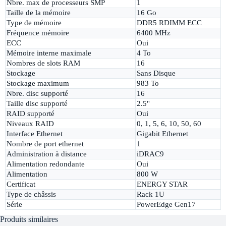
Nbre. max de processeurs SMP
1
Taille de la mémoire
16 Go
Type de mémoire
DDR5 RDIMM ECC
Fréquence mémoire
6400 MHz
ECC
Oui
Mémoire interne maximale
4 To
Nombres de slots RAM
16
Stockage
Sans Disque
Stockage maximum
983 To
Nbre. disc supporté
16
Taille disc supporté
2.5"
RAID supporté
Oui
Niveaux RAID
0, 1, 5, 6, 10, 50, 60
Interface Ethernet
Gigabit Ethernet
Nombre de port ethernet
1
Administration à distance
iDRAC9
Alimentation redondante
Oui
Alimentation
800 W
Certificat
ENERGY STAR
Type de châssis
Rack 1U
Série
PowerEdge Gen17
Produits similaires