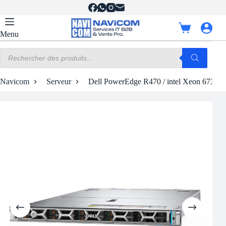
Passer
au
contenu
Panier
Menu
d’achat
Recherche
de
produits
Navicom
Serveur
Dell PowerEdge R470 / intel Xeon 6730P 