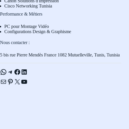
Canon Solutions d'Impression
Cisco Networking Tunisia
Performance & Métiers
PC pour Montage Vidéo
Configurations Design & Graphisme
Nous contacter :
5 bis rue Pierre Mendès France 1082 Mutuelleville, Tunis, Tunisia
WhatsApp
Telegram
Facebook
LinkedIn
E-mail
Pinterest
X
YouTube