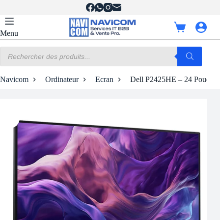
Passer
au
contenu
Panier
Menu
d’achat
Recherche
de
produits
Navicom
Ordinateur
Ecran
Dell P2425HE – 24 Pouces