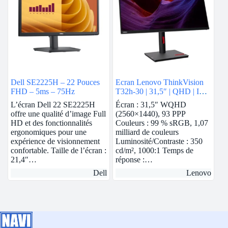
Dell SE2225H – 22 Pouces
Ecran Lenovo ThinkVision
FHD – 5ms – 75Hz
T32h-30 | 31,5″ | QHD | IPS
| Hauteur réglable
L’écran Dell 22 SE2225H
Écran : 31,5″ WQHD
offre une qualité d’image Full
(2560×1440), 93 PPP
HD et des fonctionnalités
Couleurs : 99 % sRGB, 1,07
ergonomiques pour une
milliard de couleurs
expérience de visionnement
Luminosité/Contraste : 350
confortable. Taille de l’écran :
cd/m², 1000:1 Temps de
21,4″…
réponse :…
Dell
Lenovo