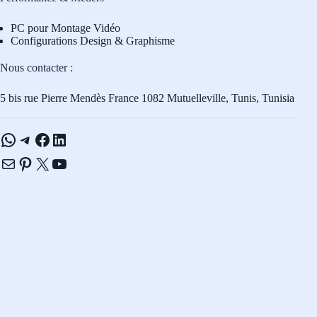
PC pour Montage Vidéo
Configurations Design & Graphisme
Nous contacter :
5 bis rue Pierre Mendès France 1082 Mutuelleville, Tunis, Tunisia
WhatsApp
Telegram
Facebook
LinkedIn
E-mail
Pinterest
X
YouTube