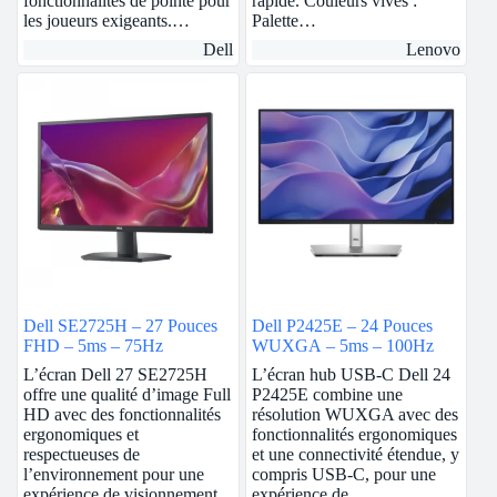
fonctionnalités de pointe pour
rapide. Couleurs vives :
les joueurs exigeants.…
Palette…
Dell
Lenovo
Dell SE2725H – 27 Pouces
Dell P2425E – 24 Pouces
FHD – 5ms – 75Hz
WUXGA – 5ms – 100Hz
L’écran Dell 27 SE2725H
L’écran hub USB-C Dell 24
offre une qualité d’image Full
P2425E combine une
HD avec des fonctionnalités
résolution WUXGA avec des
ergonomiques et
fonctionnalités ergonomiques
respectueuses de
et une connectivité étendue, y
l’environnement pour une
compris USB-C, pour une
expérience de visionnement
expérience de…