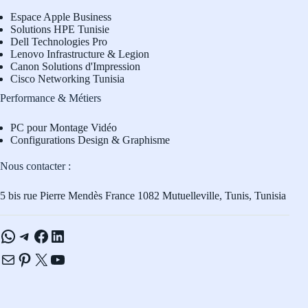
Espace Apple Business
Solutions HPE Tunisie
Dell Technologies Pro
L
enovo Infrastructure & Legion
Canon Solutions d'Impression
Cisco Networking Tunisia
Performance & Métiers
PC pour Montage Vidéo
Configurations Design & Graphisme
Nous contacter :
5 bis rue Pierre Mendès France 1082 Mutuelleville, Tunis, Tunisia
WhatsApp
Telegram
Facebook
LinkedIn
E-mail
Pinterest
X
YouTube