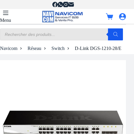
Passer
au
contenu
Panier
Menu
d’achat
Recherche
de
produits
Navicom
Réseau
Switch
D-Link DGS-1210-28/E