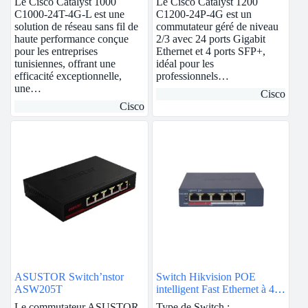
Le Cisco Catalyst 1000
Le Cisco Catalyst 1200
C1000-24T-4G-L est une
C1200-24P-4G est un
solution de réseau sans fil de
commutateur géré de niveau
haute performance conçue
2/3 avec 24 ports Gigabit
pour les entreprises
Ethernet et 4 ports SFP+,
tunisiennes, offrant une
idéal pour les
efficacité exceptionnelle,
professionnels…
une…
Cisco
Cisco
ASUSTOR Switch’nstor
Switch Hikvision POE
ASW205T
intelligent Fast Ethernet à 4
ports
Le commutateur ASUSTOR
Type de Switch :