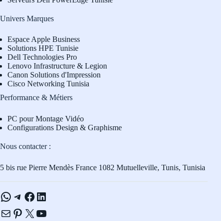
Univers Marques
Espace Apple Business
Solutions HPE Tunisie
Dell Technologies Pro
L
enovo Infrastructure & Legion
Canon Solutions d'Impression
Cisco Networking Tunisia
Performance & Métiers
PC pour Montage Vidéo
Configurations Design & Graphisme
Nous contacter :
5 bis rue Pierre Mendès France 1082 Mutuelleville, Tunis, Tunisia
WhatsApp
Telegram
Facebook
LinkedIn
E-mail
Pinterest
X
YouTube