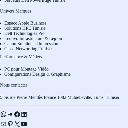
Serveurs Dell PowerEdge Tunisie
Univers Marques
Espace Apple Business
Solutions HPE Tunisie
Dell Technologies Pro
L
enovo Infrastructure & Legion
Canon Solutions d'Impression
Cisco Networking Tunisia
Performance & Métiers
PC pour Montage Vidéo
Configurations Design & Graphisme
Nous contacter :
5 bis rue Pierre Mendès France 1082 Mutuelleville, Tunis, Tunisia
WhatsApp
Telegram
Facebook
LinkedIn
E-mail
Pinterest
X
YouTube