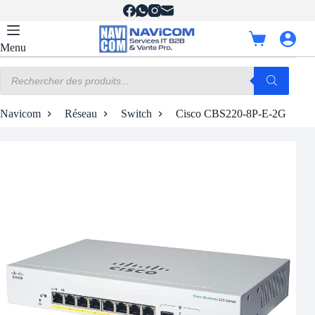
Passer
au
contenu
Panier
Menu
d’achat
Recherche
de
produits
Navicom
Réseau
Switch
Cisco CBS220-8P-E-2G