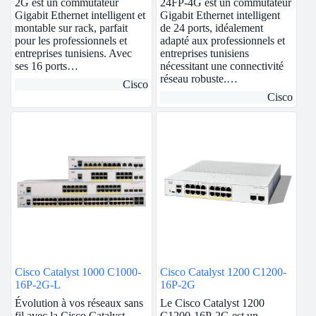
2G est un commutateur
24FP-4G est un commutateur
Gigabit Ethernet intelligent et
Gigabit Ethernet intelligent
montable sur rack, parfait
de 24 ports, idéalement
pour les professionnels et
adapté aux professionnels et
entreprises tunisiens. Avec
entreprises tunisiens
ses 16 ports…
nécessitant une connectivité
réseau robuste.…
Cisco
Cisco
Cisco Catalyst 1000 C1000-
Cisco Catalyst 1200 C1200-
16P-2G-L
16P-2G
Évolution à vos réseaux sans
Le Cisco Catalyst 1200
fil avec la Cisco Catalyst
C1200-16P-2G est un