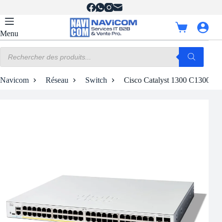
Passer
au
contenu
Panier
Menu
d’achat
Recherche
de
produits
Navicom
Réseau
Switch
Cisco Catalyst 1300 C1300-4