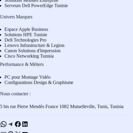
Solutions Mobiles Entreprise
Serveurs Dell PowerEdge Tunisie
Univers Marques
Espace Apple Business
Solutions HPE Tunisie
Dell Technologies Pro
L
enovo Infrastructure & Legion
Canon Solutions d'Impression
Cisco Networking Tunisia
Performance & Métiers
PC pour Montage Vidéo
Configurations Design & Graphisme
Nous contacter :
5 bis rue Pierre Mendès France 1082 Mutuelleville, Tunis, Tunisia
WhatsApp
Telegram
Facebook
LinkedIn