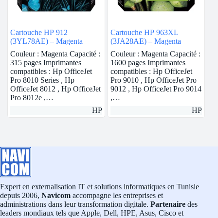
Cartouche HP 912
Cartouche HP 963XL
(3YL78AE) – Magenta
(3JA28AE) – Magenta
Couleur : Magenta Capacité :
Couleur : Magenta Capacité :
315 pages Imprimantes
1600 pages Imprimantes
compatibles : Hp OfficeJet
compatibles : Hp OfficeJet
Pro 8010 Series , Hp
Pro 9010 , Hp OfficeJet Pro
OfficeJet 8012 , Hp OfficeJet
9012 , Hp OfficeJet Pro 9014
Pro 8012e ,…
,…
HP
HP
Expert en externalisation IT et solutions informatiques en Tunisie
depuis 2006,
Navicom
accompagne les entreprises et
administrations dans leur transformation digitale.
Partenaire
des
leaders mondiaux tels que Apple, Dell, HPE, Asus, Cisco et