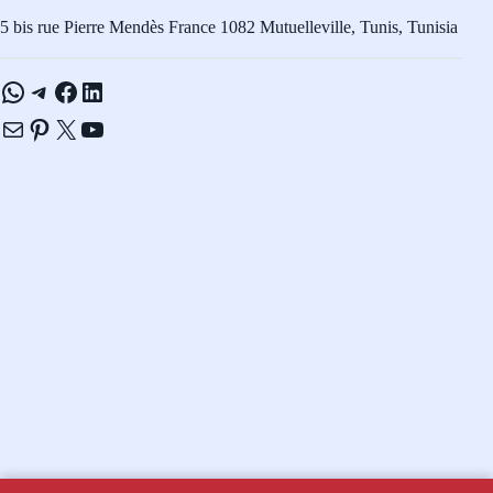
5 bis rue Pierre Mendès France 1082 Mutuelleville, Tunis, Tunisia
WhatsApp
Telegram
Facebook
LinkedIn
E-mail
Pinterest
X
YouTube