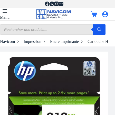
Passer
au
contenu
Panier
Menu
d’achat
Recherche
de
produits
Navicom
Impression
Encre imprimante
Cartouche HP 