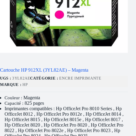
Cartouche HP 912XL (3YL82AE) – Magenta
UGS :
3YL82AE
CATÉGORIE :
ENCRE IMPRIMANTE
MARQUE :
HP
Magenta
Couleur :
825 pages
Capacité :
Imprimantes compatibles : Hp OfficeJet Pro 8010 Series , Hp
OfficeJet 8012 , Hp OfficeJet Pro 8012e , Hp OfficeJet 8014 ,
Hp OfficeJet 8015 , Hp OfficeJet 8015e , Hp OfficeJet 8017 ,
Hp OfficeJet 8020 , Hp OfficeJet Pro 8020 , Hp OfficeJet Pro
8022 , Hp OfficeJet Pro 8022e , Hp OfficeJet Pro 8023 , Hp
OfficeJet Pro 8024 , Hp OfficeJet Pro 8025