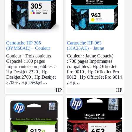
Cartouche HP 305
Cartouche HP 963
(3YM60AE) – Couleur
(3JA25AE) – Jaune
Couleur : Trois couleurs
Couleur : Jaune Capacité
Capacité : 100 pages
: 700 pages Imprimantes
Imprimantes compatibles :
compatibles : Hp OfficeJet
Hp Deskjet 2320 , Hp
Pro 9010 , Hp OfficeJet Pro
Deskjet 2700 , Hp Deskjet
9012 , Hp OfficeJet Pro 9014
2700e , Hp Deskjet…
, Hp…
HP
HP