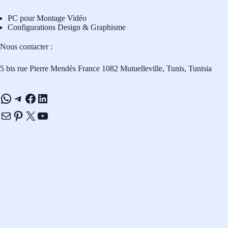
PC pour Montage Vidéo
Configurations Design & Graphisme
Nous contacter :
5 bis rue Pierre Mendès France 1082 Mutuelleville, Tunis, Tunisia
WhatsApp
Telegram
Facebook
LinkedIn
E-mail
Pinterest
X
YouTube