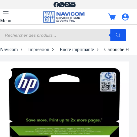
Passer
au
contenu
Panier
Menu
d’achat
Recherche
de
produits
Navicom
Impression
Encre imprimante
Cartouche HP 9