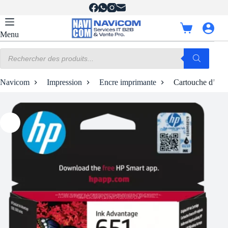
Passer
au
contenu
Panier
Menu
d’achat
Recherche
de
produits
Navicom
Impression
Encre imprimante
Cartouche d’en