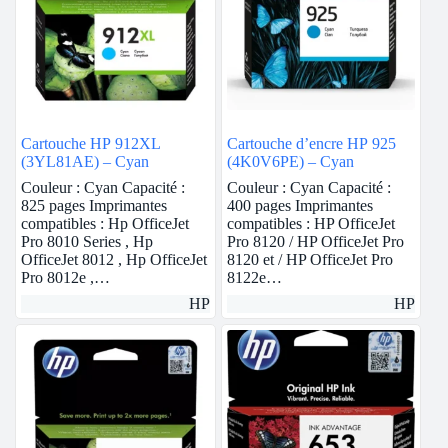
Cartouche HP 912XL
Cartouche d’encre HP 925
(3YL81AE) – Cyan
(4K0V6PE) – Cyan
Couleur : Cyan Capacité :
Couleur : Cyan Capacité :
825 pages Imprimantes
400 pages Imprimantes
compatibles : Hp OfficeJet
compatibles : HP OfficeJet
Pro 8010 Series , Hp
Pro 8120 / HP OfficeJet Pro
OfficeJet 8012 , Hp OfficeJet
8120 et / HP OfficeJet Pro
Pro 8012e ,…
8122e…
HP
HP