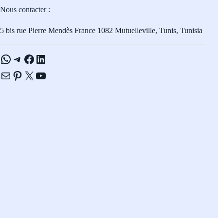
Nous contacter :
5 bis rue Pierre Mendès France 1082 Mutuelleville, Tunis, Tunisia
WhatsApp
Telegram
Facebook
LinkedIn
E-mail
Pinterest
X
YouTube