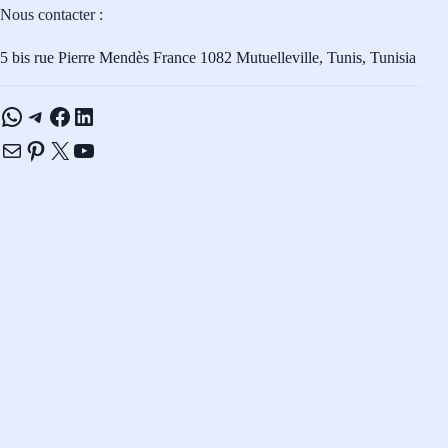
Nous contacter :
5 bis rue Pierre Mendès France 1082 Mutuelleville, Tunis, Tunisia
WhatsApp
Telegram
Facebook
LinkedIn
E-mail
Pinterest
X
YouTube