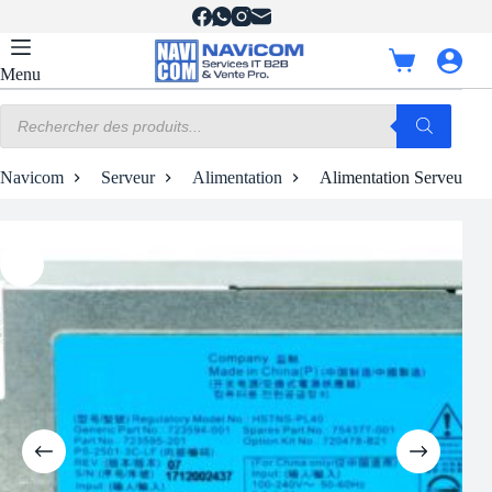
Passer
au
contenu
Panier
Menu
d’achat
Recherche
de
produits
Navicom
Serveur
Alimentation
Alimentation Serveur H