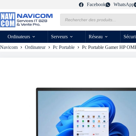
Passer
Facebook
WhatsApp
au
contenu
Recherche
de
produits
Ordinateurs
Serveurs
Réseau
Sécuri
Navicom
Ordinateur
Pc Portable
Pc Portable Gamer HP OMEN