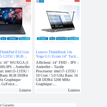
ThinkPad E16 Gen
Lenovo ThinkBook 14s
l i5-1335U | 8GB
Yoga G3 | Ecran 14″ Tactile
vidia MX550 |
| i7-1355U | 16 GB Ram |
ur: 16″ WUXGA (1
Afficheur: 14″ FHD – IPS –
SSD
intel Iris Xe | 512 GB SSD
00) IPS – Antireflet
Antireflet – Tactile
ur: intel i5-1335U /
Processeur: intel i7-1355U /
e Ram: 8GB DDR4
10 Core / 5.0 GHz Ram: 16
z Graphique:
GB DDR4 3200 MHz
 GeForce…
Graphique:…
Lenovo
Lenovo
té Garantie