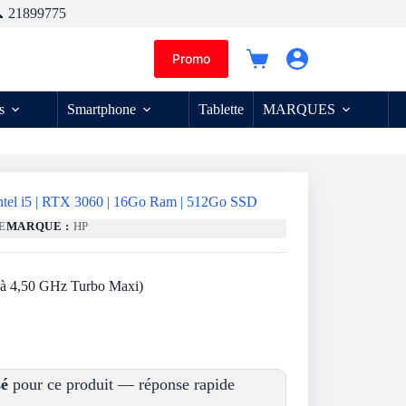
 21899775
Promo
Panier
d’achat
s
Smartphone
Tablette
MARQUES
ntel i5 | RTX 3060 | 16Go Ram | 512Go SSD
E
MARQUE :
HP
u’à 4,50 GHz Turbo Maxi)
sé
pour ce produit — réponse rapide