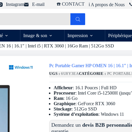
☎️ CONTACT
Instagram
E-mail

ℹ️ A propos de Nous
té
Image & son
Impression
Périphérique
 16 | 16.1″ | Intel i5 | RTX 3060 | 16Go Ram | 512Go SSD
Pc Portable Gamer HP OMEN 16 | 16.1″ | I
UGS :
6U8Y3EA
CATÉGORIE :
PC PORTABL
Afficheur
: 16.1 Pouces | Full HD
Processeur
: Intel Core i5-12500H (jusq
Ram
: 16 Go
Graphique
: GeForce RTX 3060
Stockage
: 512Go SSD
Système d’exploitation
: Windows 11
Demandez un
devis B2B personnali
garantie