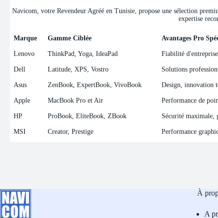
Navicom, votre Revendeur Agréé en Tunisie, propose une sélection premium 
expertise reco
Marque
Gamme Ciblée
Avantages Pro Spéc
Marque
Gamme Ciblée
Avantages Pro Spéc
Lenovo
ThinkPad, Yoga, IdeaPad
Fiabilité d'entrepris
Dell
Latitude, XPS, Vostro
Solutions professionn
Asus
ZenBook, ExpertBook, VivoBook
Design, innovation t
Apple
MacBook Pro et Air
Performance de point
HP
ProBook, EliteBook, ZBook
Sécurité maximale, ge
MSI
Creator, Prestige
Performance graphiqu
À pro
A p