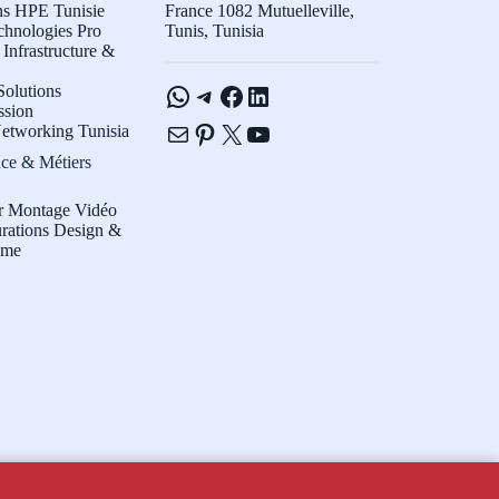
ns HPE Tunisie
France 1082 Mutuelleville,
chnologies Pro
Tunis, Tunisia
Infrastructure &
WhatsApp
Telegram
Facebook
LinkedIn
olutions
ssion
E-mail
Pinterest
X
YouTube
etworking Tunisia
ce & Métiers
r Montage Vidéo
rations Design &
sme