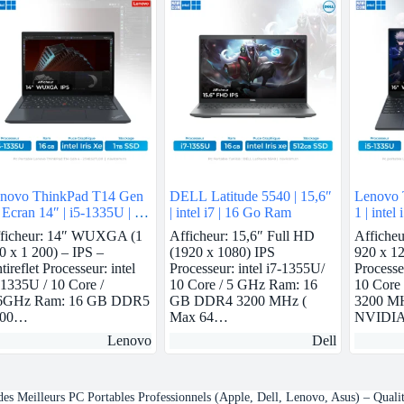
novo ThinkPad T14 Gen
DELL Latitude 5540 | 15,6″
Lenovo 
| Ecran 14″ | i5-1335U | 16
| intel i7 | 16 Go Ram
1 | inte
 ram | intel Iris Xe | 1 TB
Ram | N
ficheur: 14″ WUXGA (1
Afficheur: 15,6″ Full HD
Affiche
SD
512GB 
0 x 1 200) – IPS –
(1920 x 1080) IPS
920 x 12
tireflet Processeur: intel
Processeur: intel i7-1355U/
Processe
-1335U / 10 Core /
10 Core / 5 GHz Ram: 16
10 Cor
6GHz Ram: 16 GB DDR5
GB DDR4 3200 MHz (
3200 MH
200…
Max 64…
NVIDIA
Lenovo
Dell
s Meilleurs PC Portables Professionnels (Apple, Dell, Lenovo, Asus) – Quali