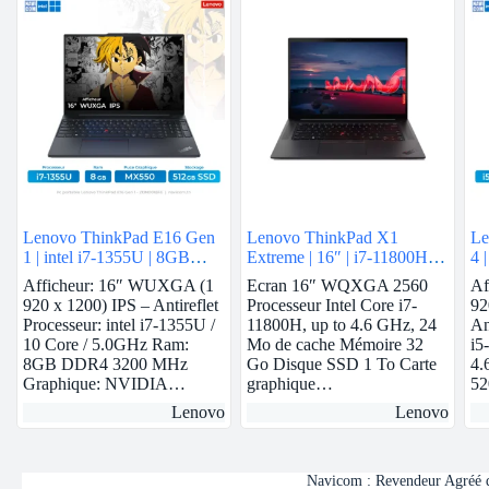
Lenovo ThinkPad E16 Gen
Lenovo ThinkPad X1
Le
1 | intel i7-1355U | 8GB
Extreme | 16″ | i7-11800H |
4 
Ram | Nvidia MX550 |
32GB Ram | RTX 3060 | 1
GB
Afficheur: 16″ WUXGA (1
Ecran 16″ WQXGA 2560
Af
512GB SSD
To SSD
S
920 x 1200) IPS – Antireflet
Processeur Intel Core i7-
92
Processeur: intel i7-1355U /
11800H, up to 4.6 GHz, 24
An
10 Core / 5.0GHz Ram:
Mo de cache Mémoire 32
i5
8GB DDR4 3200 MHz
Go Disque SSD 1 To Carte
4.
Graphique: NVIDIA…
graphique…
5
Lenovo
Lenovo
Navicom : Revendeur Agréé de