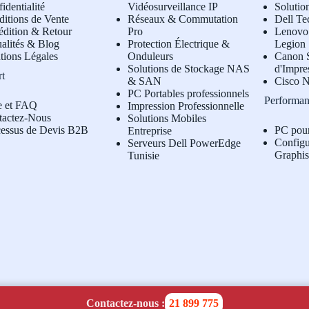
identialité
Vidéosurveillance IP
Solutio
itions de Vente
Réseaux & Commutation
Dell Te
édition & Retour
Pro
L
enovo 
alités & Blog
Protection Électrique &
Legion
tions Légales
Onduleurs
Canon S
Solutions de Stockage NAS
d'Impre
rt
& SAN
Cisco N
PC Portables professionnels
Performan
e et FAQ
Impression Professionnelle
tactez-Nous
Solutions Mobiles
cessus de Devis B2B
PC pou
Entreprise
Configu
Serveurs Dell PowerEdge
Graphi
Tunisie
Contactez-nous :
21 899 775