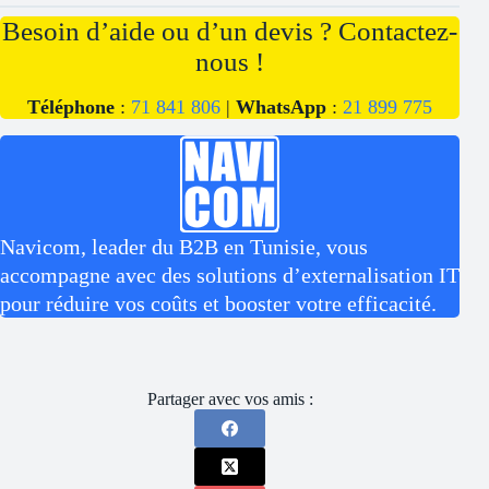
Besoin d’aide ou d’un devis ? Contactez-
nous !
Téléphone
:
71 841 806
|
WhatsApp
:
21 899 775
Navicom, leader du B2B en Tunisie, vous
accompagne avec des solutions d’externalisation IT
pour réduire vos coûts et booster votre efficacité.
Partager avec vos amis :