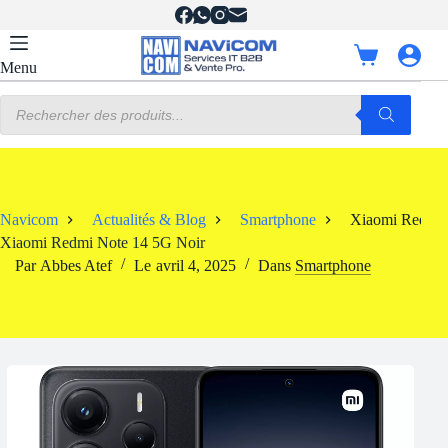
Passer
au
contenu
Panier
Menu
d’achat
Recherche
de
produits
Navicom
Actualités & Blog
Smartphone
Xiaomi Redmi 
Xiaomi Redmi Note 14 5G Noir
Par
Abbes Atef
Le
avril 4, 2025
Dans
Smartphone