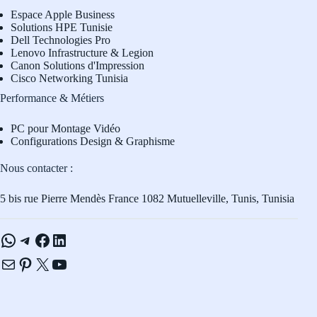
Espace Apple Business
Solutions HPE Tunisie
Dell Technologies Pro
L
enovo Infrastructure & Legion
Canon Solutions d'Impression
Cisco Networking Tunisia
Performance & Métiers
PC pour Montage Vidéo
Configurations Design & Graphisme
Nous contacter :
5 bis rue Pierre Mendès France 1082 Mutuelleville, Tunis, Tunisia
WhatsApp
Telegram
Facebook
LinkedIn
E-mail
Pinterest
X
YouTube