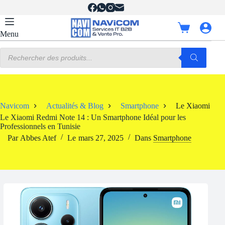
Passer
au
contenu
Panier
Menu
d’achat
Recherche
de
produits
Navicom
Actualités & Blog
Smartphone
Le Xiaomi Redm
Le Xiaomi Redmi Note 14 : Un Smartphone Idéal pour les
Professionnels en Tunisie
Par
Abbes Atef
Le
mars 27, 2025
Dans
Smartphone