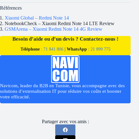
Références
Xiaomi Global – Redmi Note 14
NotebookCheck – Xiaomi Redmi Note 14 LTE Review
GSMArena – Xiaomi Redmi Note 14 4G Review
Besoin d’aide ou d’un devis ? Contactez-nous !
Téléphone
:
71 841 806
|
WhatsApp
:
21 899 775
Navicom, leader du B2B en Tunisie, vous accompagne avec des
solutions d’externalisation IT pour réduire vos coûts et booster
votre efficacité.
Partager avec vos amis :