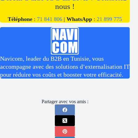
nous !
Téléphone
:
71 841 806
|
WhatsApp
:
21 899 775
Navicom, leader du B2B en Tunisie, vous
accompagne avec des solutions d’externalisation IT
pour réduire vos coûts et booster votre efficacité.
Partager avec vos amis :