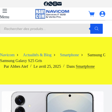
Passer
au
contenu
Panier
Menu
d’achat
Recherche
de
produits
Navicom
Actualités & Blog
Smartphone
Samsung Galax
Samsung Galaxy S25 Gris
Par
Abbes Atef
Le
avril 25, 2025
Dans
Smartphone