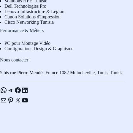
Solutions HPE Tunisie
Dell Technologies Pro
L
enovo Infrastructure & Legion
Canon Solutions d'Impression
Cisco Networking Tunisia
Performance & Métiers
PC pour Montage Vidéo
Configurations Design & Graphisme
Nous contacter :
5 bis rue Pierre Mendès France 1082 Mutuelleville, Tunis, Tunisia
WhatsApp
Telegram
Facebook
LinkedIn
E-mail
Pinterest
X
YouTube