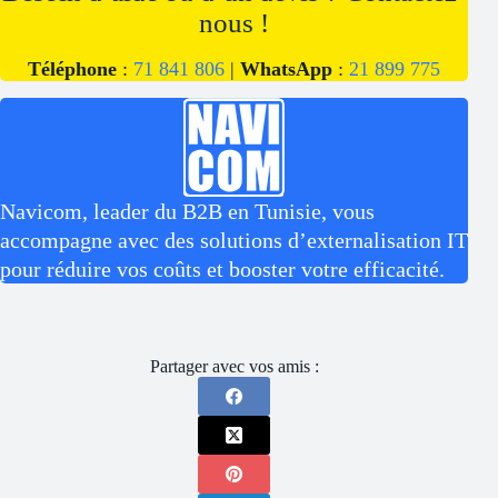
nous !
Téléphone
:
71 841 806
|
WhatsApp
:
21 899 775
Navicom, leader du B2B en Tunisie, vous
accompagne avec des solutions d’externalisation IT
pour réduire vos coûts et booster votre efficacité.
Partager avec vos amis :