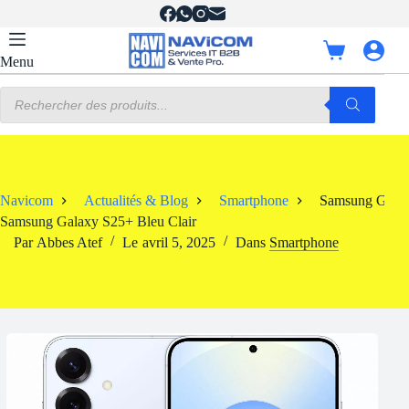
Passer
au
contenu
Panier
Menu
d’achat
Recherche
de
produits
Navicom
Actualités & Blog
Smartphone
Samsung Galax
Samsung Galaxy S25+ Bleu Clair
Par
Abbes Atef
Le
avril 5, 2025
Dans
Smartphone