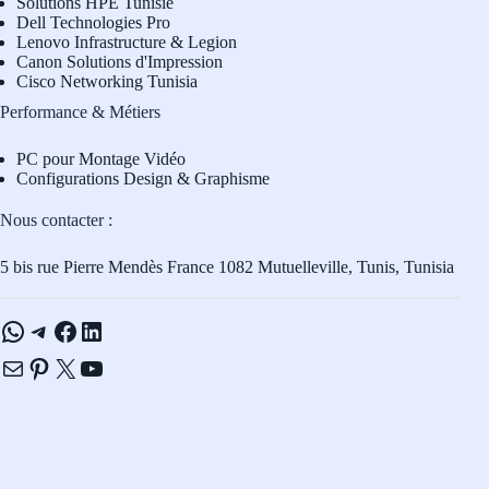
Solutions HPE Tunisie
Dell Technologies Pro
L
enovo Infrastructure & Legion
Canon Solutions d'Impression
Cisco Networking Tunisia
Performance & Métiers
PC pour Montage Vidéo
Configurations Design & Graphisme
Nous contacter :
5 bis rue Pierre Mendès France 1082 Mutuelleville, Tunis, Tunisia
WhatsApp
Telegram
Facebook
LinkedIn
E-mail
Pinterest
X
YouTube