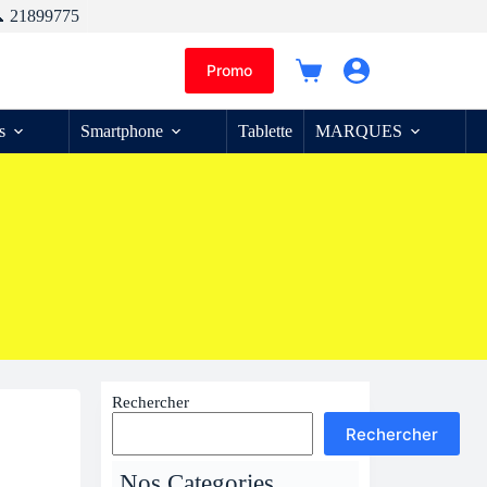
 21899775
Promo
Panier
d’achat
s
Smartphone
Tablette
MARQUES
Rechercher
Rechercher
Nos Categories