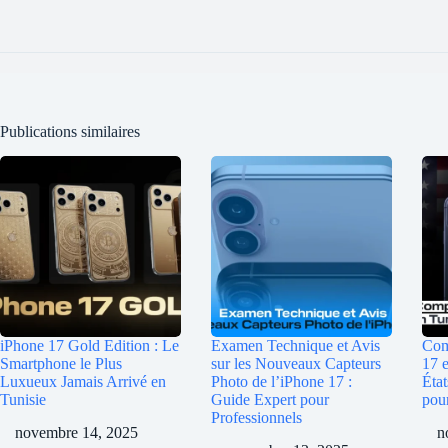
Publications similaires
iPhone 17 Gold Edition : Le
Examen Technique et Avis
Com
Smartphone le Plus
sur les Nouveaux Capteurs
17 e
Luxueux Jamais Arrivé en
Photo de l’iPhone 17 :
État
Tunisie
Guide Expert pour
pou
Professionnels
novembre 14, 2025
n