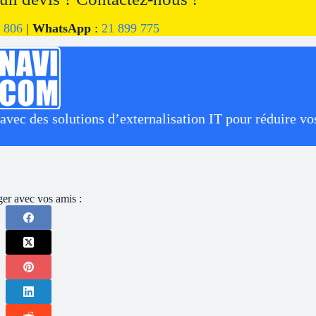
 806
|
WhatsApp
:
21 899 775
ec des solutions d’externalisation IT pour réduire vos
ger avec vos amis :