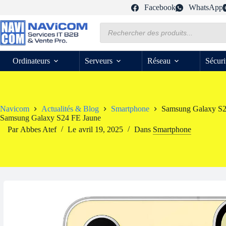
Passer
Facebook
WhatsApp
au
contenu
Recherche
de
produits
Ordinateurs
Serveurs
Réseau
Sécuri
Navicom
Actualités & Blog
Smartphone
Samsung Galaxy S2
Samsung Galaxy S24 FE Jaune
Par
Abbes Atef
Le
avril 19, 2025
Dans
Smartphone