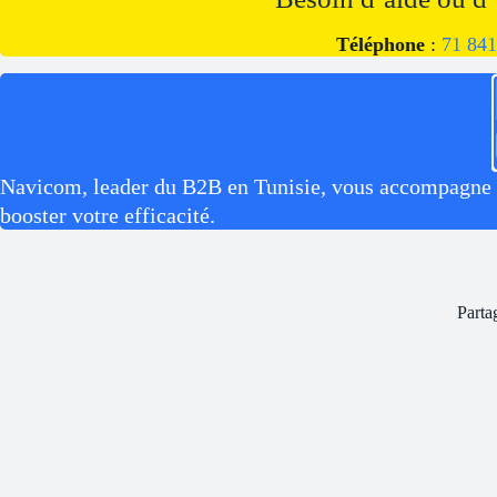
Téléphone
:
71 841
Navicom, leader du B2B en Tunisie, vous accompagne av
booster votre efficacité.
Parta