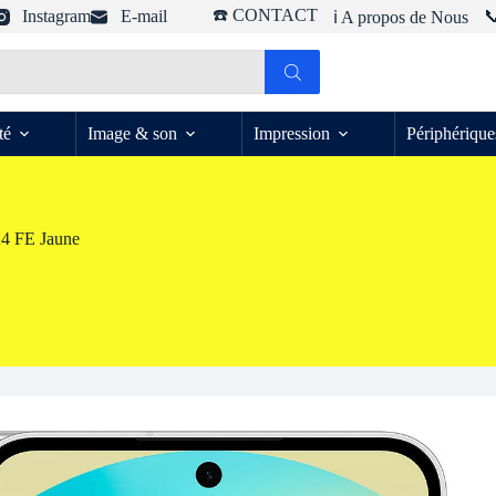
☎️ CONTACT
Instagram
E-mail

ℹ️ A propos de Nous
té
Image & son
Impression
Périphérique
4 FE Jaune