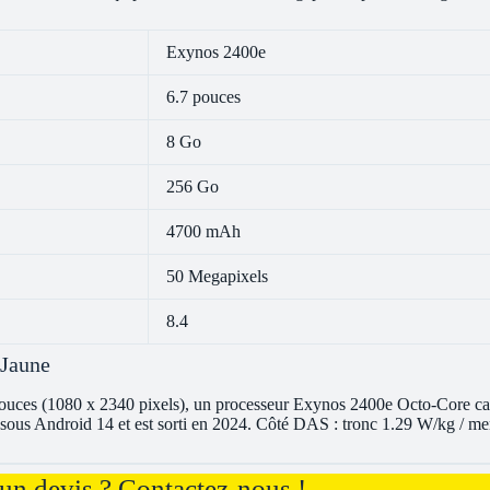
Exynos 2400e
6.7 pouces
8 Go
256 Go
4700 mAh
50 Megapixels
8.4
 Jaune
uces (1080 x 2340 pixels), un processeur Exynos 2400e Octo-Core ca
 sous Android 14 et est sorti en 2024. Côté DAS : tronc 1.29 W/kg / m
un devis ? Contactez-nous !