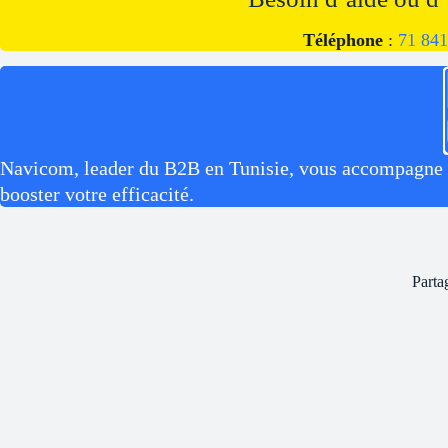
Téléphone
:
71 841
Navicom, leader du B2B en Tunisie, vous accompagne av
booster votre efficacité.
Parta