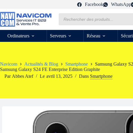
Passer
Facebook
WhatsApp
au
contenu
Recherche
de
produits
Ordinateurs
Serveurs
Réseau
Sécuri
Navicom
Actualités & Blog
Smartphone
Samsung Galaxy S24
Samsung Galaxy S24 FE Enterprise Edition Graphite
Par
Abbes Atef
Le
avril 13, 2025
Dans
Smartphone