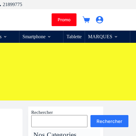
 21899775
Promo
Panier
d’achat
s
Smartphone
Tablette
MARQUES
Rechercher
Rechercher
Nos Categories