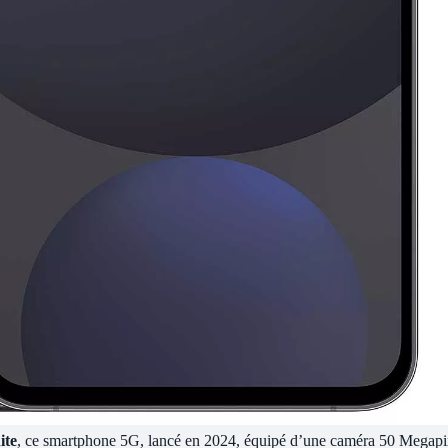
ite
, ce smartphone 5G, lancé en 2024, équipé d’une caméra 50 Megapi