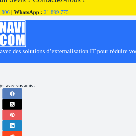
 806
|
WhatsApp
:
21 899 775
ec des solutions d’externalisation IT pour réduire vos
ger avec vos amis :