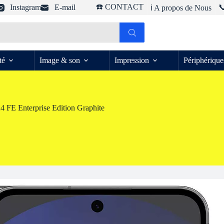
☎️ CONTACT
Instagram
E-mail

ℹ️ A propos de Nous
té
Image & son
Impression
Périphérique
 FE Enterprise Edition Graphite