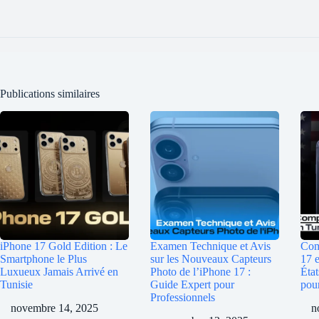
Publications similaires
iPhone 17 Gold Edition : Le
Examen Technique et Avis
Com
Smartphone le Plus
sur les Nouveaux Capteurs
17 e
Luxueux Jamais Arrivé en
Photo de l’iPhone 17 :
État
Tunisie
Guide Expert pour
pou
Professionnels
novembre 14, 2025
n