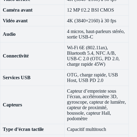
Caméra avant
12 MP f/2.2 BSI CMOS
Vidéo avant
4K (3840×2160) à 30 fps
4 micros, haut-parleurs stéréo,
Audio
sortie USB-C
Wi-Fi 6E (802.11ax),
Bluetooth 5.4, NFC A/B,
Connectivité
USB-C 2.0 (OTG, PD 2.0,
charge rapide 45W)
OTG, charge rapide, USB
Services USB
Host, USB PD 2.0
Capteur d’empreinte sous
l’écran, accéléromètre 3D,
gyroscope, capteur de lumière,
Capteurs
capteur de proximité,
boussole, capteur Hall,
podomètre
Type d’écran tactile
Capacitif multitouch