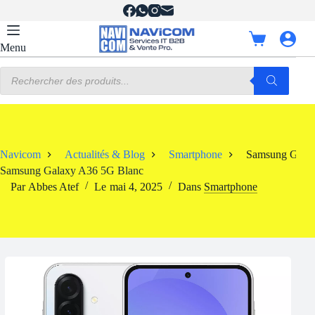
Passer
au
contenu
Panier
Menu
d’achat
Recherche
de
produits
Navicom
Actualités & Blog
Smartphone
Samsung Gala
Samsung Galaxy A36 5G Blanc
Par
Abbes Atef
Le
mai 4, 2025
Dans
Smartphone