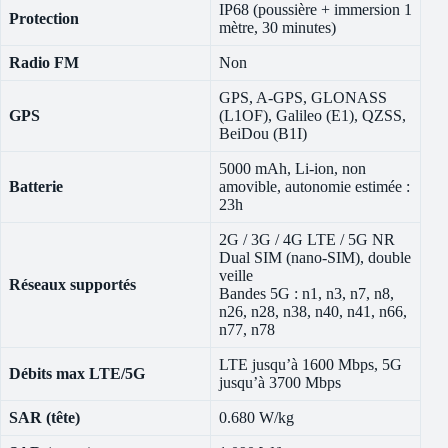
IP68 (poussière + immersion 1
Protection
mètre, 30 minutes)
Radio FM
Non
GPS, A-GPS, GLONASS
GPS
(L1OF), Galileo (E1), QZSS,
BeiDou (B1I)
5000 mAh, Li-ion, non
Batterie
amovible, autonomie estimée :
23h
2G / 3G / 4G LTE / 5G NR
Dual SIM (nano-SIM), double
veille
Réseaux supportés
Bandes 5G : n1, n3, n7, n8,
n26, n28, n38, n40, n41, n66,
n77, n78
LTE jusqu’à 1600 Mbps, 5G
Débits max LTE/5G
jusqu’à 3700 Mbps
SAR (tête)
0.680 W/kg