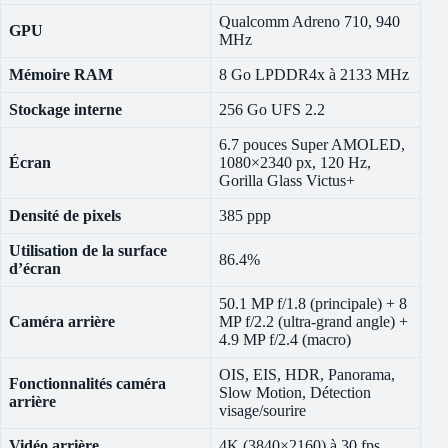
Qualcomm Adreno 710, 940
GPU
MHz
Mémoire RAM
8 Go LPDDR4x à 2133 MHz
Stockage interne
256 Go UFS 2.2
6.7 pouces Super AMOLED,
Écran
1080×2340 px, 120 Hz,
Gorilla Glass Victus+
Densité de pixels
385 ppp
Utilisation de la surface
86.4%
d’écran
50.1 MP f/1.8 (principale) + 8
Caméra arrière
MP f/2.2 (ultra-grand angle) +
4.9 MP f/2.4 (macro)
OIS, EIS, HDR, Panorama,
Fonctionnalités caméra
Slow Motion, Détection
arrière
visage/sourire
Vidéo arrière
4K (3840×2160) à 30 fps