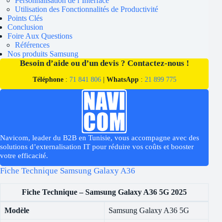
Personnalisation de l’Interface
Utilisation des Fonctionnalités de Productivité
Points Clés
Conclusion
Foire Aux Questions
Références
Nos produits Samsung
Besoin d’aide ou d’un devis ? Contactez-nous !
Téléphone
:
71 841 806
|
WhatsApp
:
21 899 775
Navicom, leader du B2B en Tunisie, vous accompagne avec des
solutions d’externalisation IT pour réduire vos coûts et booster
votre efficacité.
Fiche Technique Samsung Galaxy A36
Fiche Technique – Samsung Galaxy A36 5G 2025
Modèle
Samsung Galaxy A36 5G