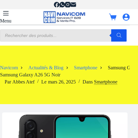
Passer
au
contenu
Panier
Menu
d’achat
Recherche
de
produits
Navicom
Actualités & Blog
Smartphone
Samsung Galax
Samsung Galaxy A26 5G Noir
Par
Abbes Atef
Le
mars 26, 2025
Dans
Smartphone