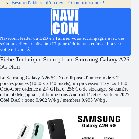
Besoin d’aide ou d’un devis ? Contactez-nous !
Navicom, leader du B2B en Tunisie, vous accompagne avec des
solutions d’externalisation IT pour réduire vos coûts et booster
votre efficacité.
Fiche Technique Smartphone Samsung Galaxy A26
5G Noir
Le Samsung Galaxy A26 5G Noir dispose d’un écran de 6.7
pouces pouces (1080 x 2340 pixels), un processeur Exynos 1380
Octo-Core cadence a 2.4 GHz, et 256 Go de stockage. Sa caméra
offre 50 Megapixels, il tourne sous Android 15 et est sorti en 2025.
Côté DAS : tronc 0.962 W/kg / membres 0.905 W/kg .