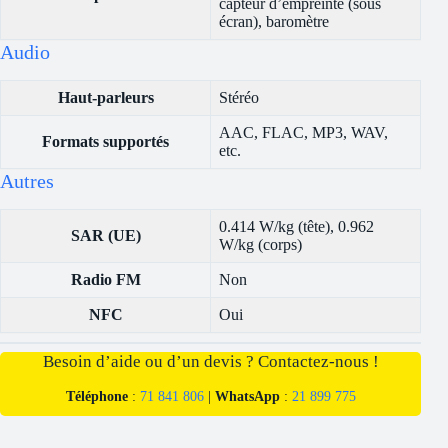
capteur d’empreinte (sous
écran), baromètre
Audio
Haut-parleurs
Stéréo
AAC, FLAC, MP3, WAV,
Formats supportés
etc.
Autres
0.414 W/kg (tête), 0.962
SAR (UE)
W/kg (corps)
Radio FM
Non
NFC
Oui
Besoin d’aide ou d’un devis ? Contactez-nous !
Téléphone
:
71 841 806
|
WhatsApp
:
21 899 775