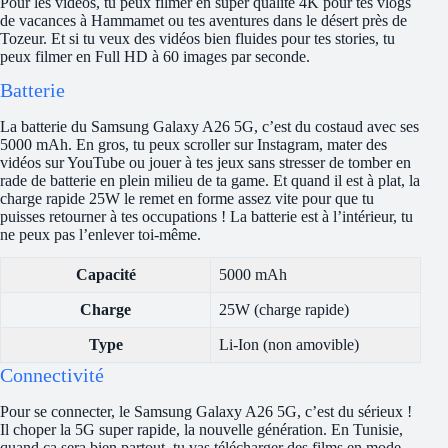
Pour les vidéos, tu peux filmer en super qualité 4K pour tes vlogs
de vacances à Hammamet ou tes aventures dans le désert près de
Tozeur. Et si tu veux des vidéos bien fluides pour tes stories, tu
peux filmer en Full HD à 60 images par seconde.
Batterie
La batterie du Samsung Galaxy A26 5G, c’est du costaud avec ses
5000 mAh. En gros, tu peux scroller sur Instagram, mater des
vidéos sur YouTube ou jouer à tes jeux sans stresser de tomber en
rade de batterie en plein milieu de ta game. Et quand il est à plat, la
charge rapide 25W le remet en forme assez vite pour que tu
puisses retourner à tes occupations ! La batterie est à l’intérieur, tu
ne peux pas l’enlever toi-même.
Capacité
5000 mAh
Charge
25W (charge rapide)
Type
Li-Ion (non amovible)
Connectivité
Pour se connecter, le Samsung Galaxy A26 5G, c’est du sérieux !
Il choper la 5G super rapide, la nouvelle génération. En Tunisie,
quand ça sera bien partout, tu vas télécharger des films en mode