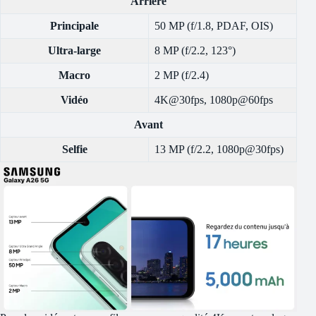
Arrière
Principale
50 MP (f/1.8, PDAF, OIS)
Ultra-large
8 MP (f/2.2, 123°)
Macro
2 MP (f/2.4)
Vidéo
4K@30fps, 1080p@60fps
Avant
Selfie
13 MP (f/2.2, 1080p@30fps)