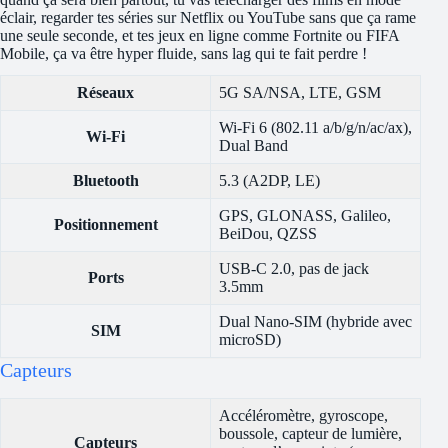
éclair, regarder tes séries sur Netflix ou YouTube sans que ça rame
une seule seconde, et tes jeux en ligne comme Fortnite ou FIFA
Mobile, ça va être hyper fluide, sans lag qui te fait perdre !
Réseaux
5G SA/NSA, LTE, GSM
Wi-Fi 6 (802.11 a/b/g/n/ac/ax),
Wi-Fi
Dual Band
Bluetooth
5.3 (A2DP, LE)
GPS, GLONASS, Galileo,
Positionnement
BeiDou, QZSS
USB-C 2.0, pas de jack
Ports
3.5mm
Dual Nano-SIM (hybride avec
SIM
microSD)
Capteurs
Accéléromètre, gyroscope,
boussole, capteur de lumière,
Capteurs