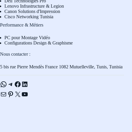
Dell Technologies Pro
L
enovo Infrastructure & Legion
Canon Solutions d'Impression
Cisco Networking Tunisia
Performance & Métiers
PC pour Montage Vidéo
Configurations Design & Graphisme
Nous contacter :
5 bis rue Pierre Mendès France 1082 Mutuelleville, Tunis, Tunisia
WhatsApp
Telegram
Facebook
LinkedIn
E-mail
Pinterest
X
YouTube