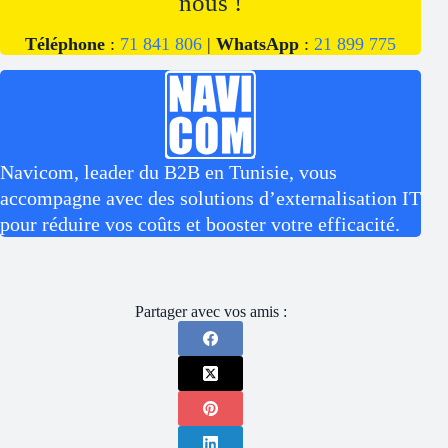
nous !
Téléphone
:
71 841 806
|
WhatsApp
:
21 899 775
Navicom, leader du B2B en Tunisie, vous
accompagne avec des solutions d’externalisation IT
pour réduire vos coûts et booster votre efficacité.
Partager avec vos amis :