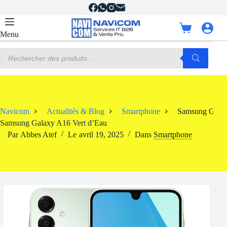
Passer
au
contenu
Panier
Menu
d’achat
Recherche
de
produits
Navicom
Actualités & Blog
Smartphone
Samsung Galax
Samsung Galaxy A16 Vert d’Eau
Par
Abbes Atef
Le
avril 19, 2025
Dans
Smartphone