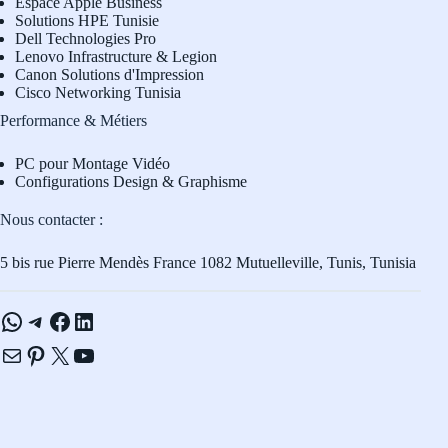
Espace Apple Business
Solutions HPE Tunisie
Dell Technologies Pro
L
enovo Infrastructure & Legion
Canon Solutions d'Impression
Cisco Networking Tunisia
Performance & Métiers
PC pour Montage Vidéo
Configurations Design & Graphisme
Nous contacter :
5 bis rue Pierre Mendès France 1082 Mutuelleville, Tunis, Tunisia
WhatsApp
Telegram
Facebook
LinkedIn
E-mail
Pinterest
X
YouTube