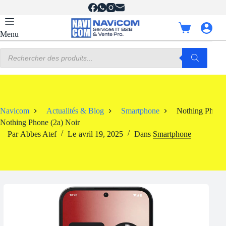
Passer
au
contenu
Panier
Menu
d’achat
Recherche
de
produits
Navicom
Actualités & Blog
Smartphone
Nothing Phone 
Nothing Phone (2a) Noir
Par
Abbes Atef
Le
avril 19, 2025
Dans
Smartphone