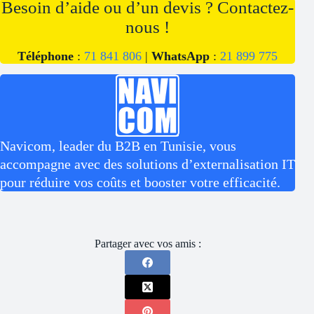
Besoin d’aide ou d’un devis ? Contactez-
nous !
Téléphone
:
71 841 806
|
WhatsApp
:
21 899 775
Navicom, leader du B2B en Tunisie, vous
accompagne avec des solutions d’externalisation IT
pour réduire vos coûts et booster votre efficacité.
Partager avec vos amis :