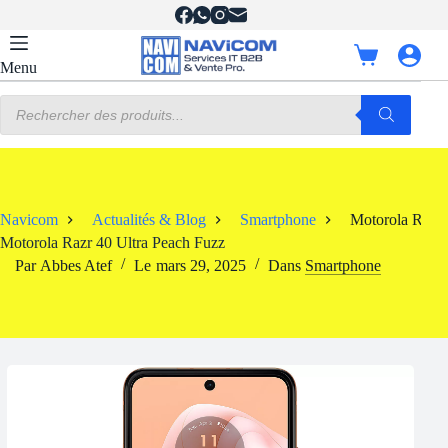
Passer
au
contenu
Panier
Menu
d’achat
Recherche
de
produits
Navicom
Actualités & Blog
Smartphone
Motorola Razr 
Motorola Razr 40 Ultra Peach Fuzz
Par
Abbes Atef
Le
mars 29, 2025
Dans
Smartphone