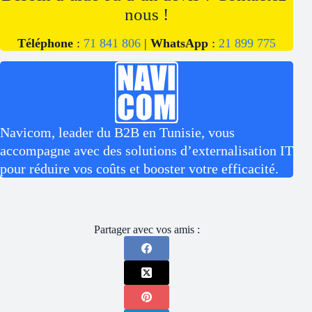
nous !
Téléphone
:
71 841 806
|
WhatsApp
:
21 899 775
Navicom, leader du B2B en Tunisie, vous
accompagne avec des solutions d’externalisation IT
pour réduire vos coûts et booster votre efficacité.
Partager avec vos amis :