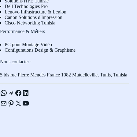
Solutions HPE Tunisie
Dell Technologies Pro
L
enovo Infrastructure & Legion
Canon Solutions d'Impression
Cisco Networking Tunisia
Performance & Métiers
PC pour Montage Vidéo
Configurations Design & Graphisme
Nous contacter :
5 bis rue Pierre Mendès France 1082 Mutuelleville, Tunis, Tunisia
WhatsApp
Telegram
Facebook
LinkedIn
E-mail
Pinterest
X
YouTube