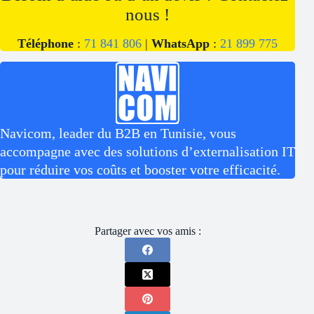
nous !
Téléphone
:
71 841 806
|
WhatsApp
:
21 899 775
Navicom, leader du B2B en Tunisie, vous
accompagne avec des solutions d’externalisation IT
pour réduire vos coûts et booster votre efficacité.
Partager avec vos amis :