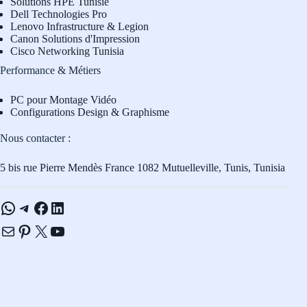
Solutions HPE Tunisie
Dell Technologies Pro
L
enovo Infrastructure & Legion
Canon Solutions d'Impression
Cisco Networking Tunisia
Performance & Métiers
PC pour Montage Vidéo
Configurations Design & Graphisme
Nous contacter :
5 bis rue Pierre Mendès France 1082 Mutuelleville, Tunis, Tunisia
WhatsApp
Telegram
Facebook
LinkedIn
E-mail
Pinterest
X
YouTube