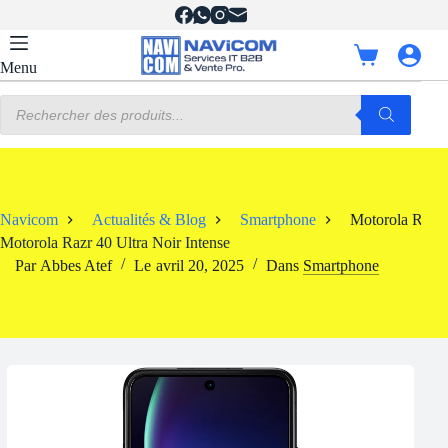
Passer
au
contenu
Panier
Menu
d’achat
Recherche
de
produits
Navicom
Actualités & Blog
Smartphone
Motorola Razr 
Motorola Razr 40 Ultra Noir Intense
Par
Abbes Atef
Le
avril 20, 2025
Dans
Smartphone