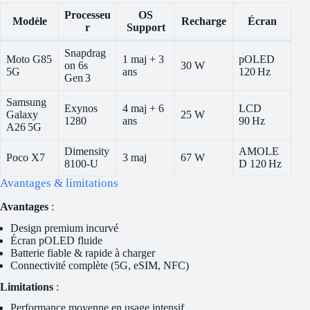
Processeu
OS
Modèle
Recharge
Écran
r
Support
Snapdrag
Moto G85
1 maj + 3
pOLED
on 6s
30 W
5G
ans
120 Hz
Gen 3
Samsung
Exynos
4 maj + 6
LCD
Galaxy
25 W
1280
ans
90 Hz
A26 5G
Dimensity
AMOLE
Poco X7
3 maj
67 W
8100‑U
D 120 Hz
Avantages & limitations
Avantages
:
Design premium incurvé
Écran pOLED fluide
Batterie fiable & rapide à charger
Connectivité complète (5G, eSIM, NFC)
Limitations
:
Performance moyenne en usage intensif