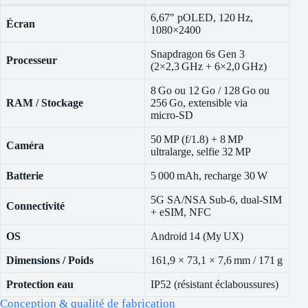
6,67″ pOLED, 120 Hz,
Écran
1080×2400
Snapdragon 6s Gen 3
Processeur
(2×2,3 GHz + 6×2,0 GHz)
8 Go ou 12 Go / 128 Go ou
RAM / Stockage
256 Go, extensible via
micro‑SD
50 MP (f/1.8) + 8 MP
Caméra
ultralarge, selfie 32 MP
Batterie
5 000 mAh, recharge 30 W
5G SA/NSA Sub‑6, dual‑SIM
Connectivité
+ eSIM, NFC
OS
Android 14 (My UX)
Dimensions / Poids
161,9 × 73,1 × 7,6 mm / 171 g
Protection eau
IP52 (résistant éclaboussures)
Conception & qualité de fabrication