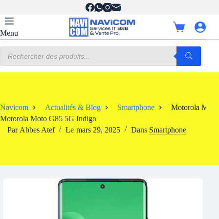
Passer
au
contenu
Panier
Menu
d’achat
Recherche
de
produits
Navicom
Actualités & Blog
Smartphone
Motorola Moto
Motorola Moto G85 5G Indigo
Par
Abbes Atef
Le
mars 29, 2025
Dans
Smartphone