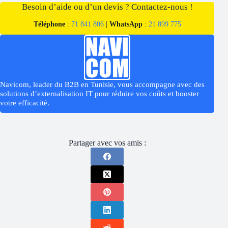
Besoin d’aide ou d’un devis ? Contactez-nous !
Téléphone
:
71 841 806
|
WhatsApp
:
21 899 775
Navicom, leader du B2B en Tunisie, vous accompagne avec des
solutions d’externalisation IT pour réduire vos coûts et booster
votre efficacité.
Partager avec vos amis :