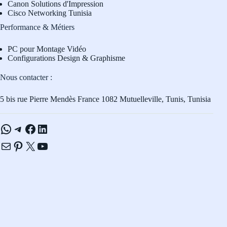
Canon Solutions d'Impression
Cisco Networking Tunisia
Performance & Métiers
PC pour Montage Vidéo
Configurations Design & Graphisme
Nous contacter :
5 bis rue Pierre Mendès France 1082 Mutuelleville, Tunis, Tunisia
WhatsApp
Telegram
Facebook
LinkedIn
E-mail
Pinterest
X
YouTube