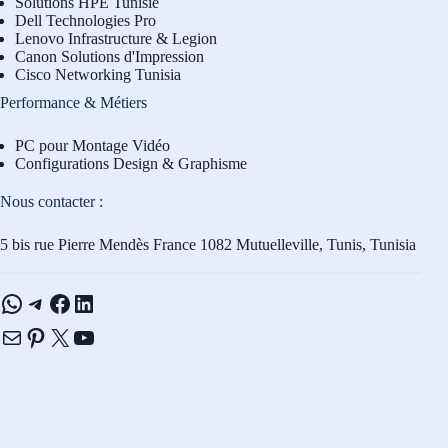
Solutions HPE Tunisie
Dell Technologies Pro
L
enovo Infrastructure & Legion
Canon Solutions d'Impression
Cisco Networking Tunisia
Performance & Métiers
PC pour Montage Vidéo
Configurations Design & Graphisme
Nous contacter :
5 bis rue Pierre Mendès France 1082 Mutuelleville, Tunis, Tunisia
WhatsApp
Telegram
Facebook
LinkedIn
E-mail
Pinterest
X
YouTube