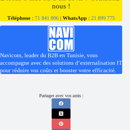
nous !
Téléphone
:
71 841 806
|
WhatsApp
:
21 899 775
Navicom, leader du B2B en Tunisie, vous
accompagne avec des solutions d’externalisation IT
pour réduire vos coûts et booster votre efficacité.
Partager avec vos amis :