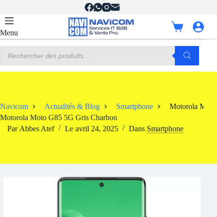
Passer
au
contenu
Panier
Menu
d’achat
Recherche
de
produits
Navicom
Actualités & Blog
Smartphone
Motorola Moto
Motorola Moto G85 5G Gris Charbon
Par
Abbes Atef
Le
avril 24, 2025
Dans
Smartphone