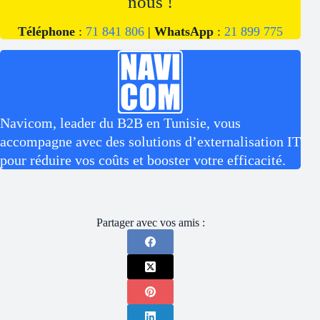
nous !
Téléphone
:
71 841 806
|
WhatsApp
:
21 899 775
Navicom, leader du B2B en Tunisie, vous
accompagne avec des solutions d’externalisation IT
pour réduire vos coûts et booster votre efficacité.
Partager avec vos amis :