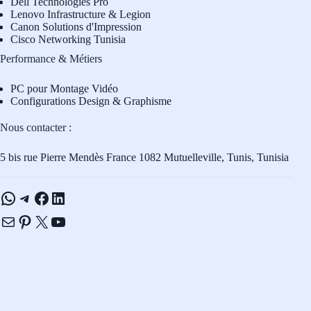
Dell Technologies Pro
L
enovo Infrastructure & Legion
Canon Solutions d'Impression
Cisco Networking Tunisia
Performance & Métiers
PC pour Montage Vidéo
Configurations Design & Graphisme
Nous contacter :
5 bis rue Pierre Mendès France 1082 Mutuelleville, Tunis, Tunisia
WhatsApp
Telegram
Facebook
LinkedIn
E-mail
Pinterest
X
YouTube