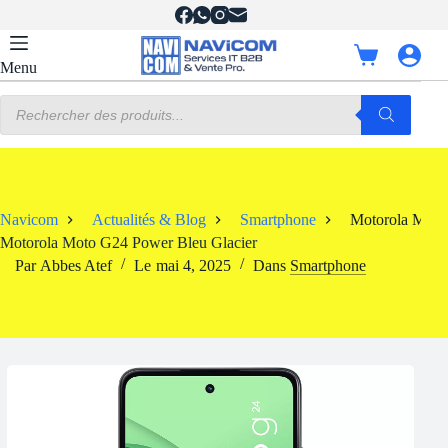
Passer
au
contenu
Panier
Menu
d’achat
Recherche
de
produits
Navicom
Actualités & Blog
Smartphone
Motorola Moto
Motorola Moto G24 Power Bleu Glacier
Par
Abbes Atef
Le
mai 4, 2025
Dans
Smartphone