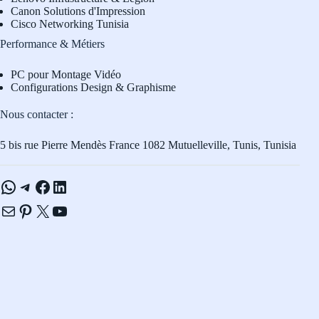
Canon Solutions d'Impression
Cisco Networking Tunisia
Performance & Métiers
PC pour Montage Vidéo
Configurations Design & Graphisme
Nous contacter :
5 bis rue Pierre Mendès France 1082 Mutuelleville, Tunis, Tunisia
WhatsApp
Telegram
Facebook
LinkedIn
E-mail
Pinterest
X
YouTube