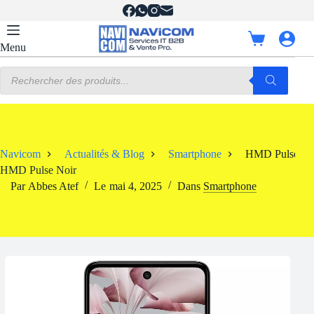
Passer
au
contenu
Panier
Menu
d’achat
Recherche
de
produits
Navicom
Actualités & Blog
Smartphone
HMD Pulse No
HMD Pulse Noir
Par
Abbes Atef
Le
mai 4, 2025
Dans
Smartphone