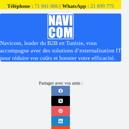
Téléphone
:
71 841 806
|
WhatsApp
:
21 899 775
Navicom, leader du B2B en Tunisie, vous
accompagne avec des solutions d’externalisation IT
pour réduire vos coûts et booster votre efficacité.
Partager avec vos amis :