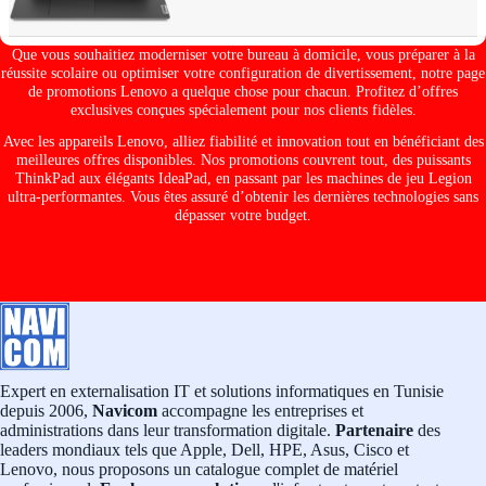
Que vous souhaitiez moderniser votre bureau à domicile, vous préparer à la
réussite scolaire ou optimiser votre configuration de divertissement, notre page
de promotions Lenovo a quelque chose pour chacun. Profitez d’offres
exclusives conçues spécialement pour nos clients fidèles.
Avec les appareils Lenovo, alliez fiabilité et innovation tout en bénéficiant des
meilleures offres disponibles. Nos promotions couvrent tout, des puissants
ThinkPad aux élégants IdeaPad, en passant par les machines de jeu Legion
ultra-performantes. Vous êtes assuré d’obtenir les dernières technologies sans
dépasser votre budget.
Expert en externalisation IT et solutions informatiques en Tunisie
depuis 2006,
Navicom
accompagne les entreprises et
administrations dans leur transformation digitale.
Partenaire
des
leaders mondiaux tels que Apple, Dell, HPE, Asus, Cisco et
Lenovo, nous proposons un catalogue complet de matériel