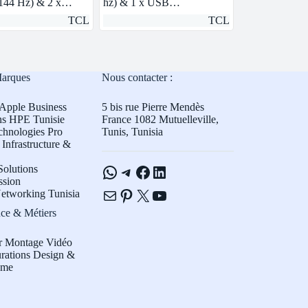
144 Hz) & 2 x…
hz) & 1 x USB…
TCL
TCL
Marques
Nous contacter :
Apple Business
5 bis rue Pierre Mendès
ns HPE Tunisie
France 1082 Mutuelleville,
chnologies Pro
Tunis, Tunisia
Infrastructure &
WhatsApp
Telegram
Facebook
LinkedIn
olutions
ssion
E-mail
Pinterest
X
YouTube
etworking Tunisia
ce & Métiers
r Montage Vidéo
rations Design &
sme