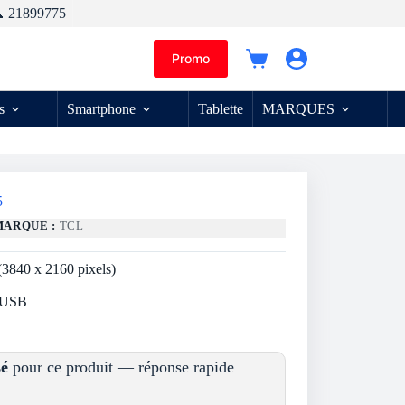
 21899775
Promo
Panier
d’achat
s
Smartphone
Tablette
MARQUES
5
MARQUE :
TCL
840 x 2160 pixels)
x USB
sé
pour ce produit — réponse rapide