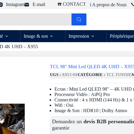
☎️ CONTACT
Instagram
E-mail

ℹ️ A propos de Nous
té
Image & son
Impression
Périphérique
ED 4K UHD – X955
TCL 98″ Mini Led QLED 4K UHD – X95
UGS :
X955-98
CATÉGORIE :
TCL TUNISIE
Ecran : Mini Led QLED 98″ – 4K UHD (3
Processeur Vidéo : AiPQ Pro
Connectivité : 4 x HDMI (144 Hz) & 1 
Wifi : Oui
Image & Son : HDR10 | Dolby Atmos
Demandez un
devis B2B personnali
garantie