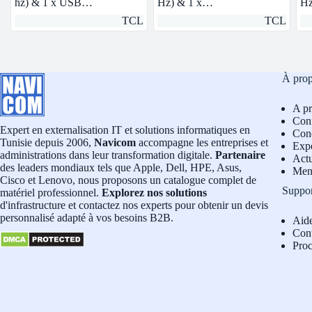
hz) & 1 x USB…
Hz) & 1 x…
Hz
TCL
TCL
À pro
A p
Conf
Expert en externalisation IT et solutions informatiques en
Cond
Tunisie depuis 2006,
Navicom
accompagne les entreprises et
Exp
administrations dans leur transformation digitale.
Partenaire
Actu
des leaders mondiaux tels que Apple, Dell, HPE, Asus,
Men
Cisco et Lenovo, nous proposons un catalogue complet de
Suppo
matériel professionnel.
Explorez nos solutions
d'infrastructure et contactez nos experts pour obtenir un devis
personnalisé adapté à vos besoins B2B.
Aid
Con
Pro