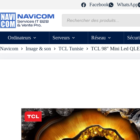
Passer
Facebook
WhatsApp
au
contenu
Recherche
de
produits
Ordinateurs
Serveurs
Réseau
Sécuri
Navicom
Image & son
TCL Tunisie
TCL 98″ Mini Led QL