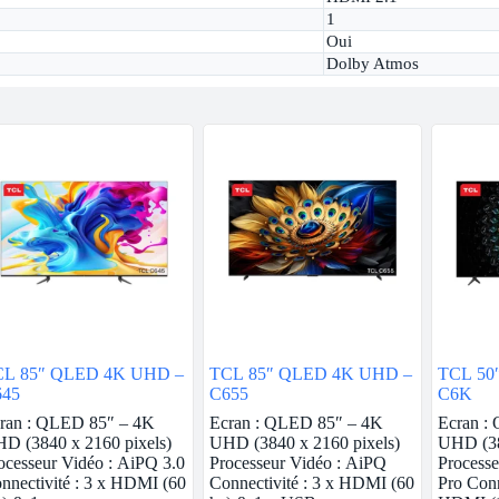
1
Oui
Dolby Atmos
CL 85″ QLED 4K UHD –
TCL 85″ QLED 4K UHD –
TCL 50
645
C655
C6K
ran : QLED 85″ – 4K
Ecran : QLED 85″ – 4K
Ecran :
D (3840 x 2160 pixels)
UHD (3840 x 2160 pixels)
UHD (38
ocesseur Vidéo : AiPQ 3.0
Processeur Vidéo : AiPQ
Processe
nnectivité : 3 x HDMI (60
Connectivité : 3 x HDMI (60
Pro Conn