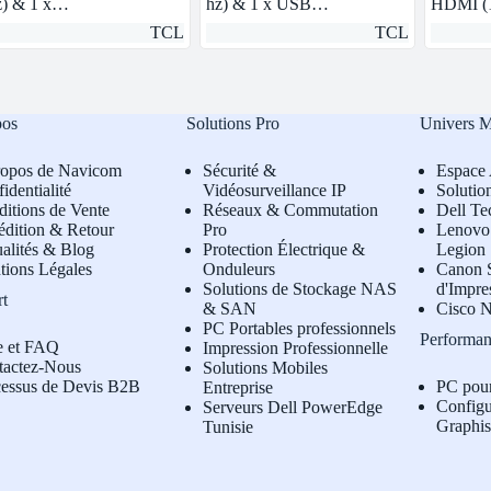
) & 1 x…
hz) & 1 x USB…
HDMI (
TCL
TCL
pos
Solutions Pro
Univers 
ropos de Navicom
Sécurité &
Espace 
identialité
Vidéosurveillance IP
Solutio
itions de Vente
Réseaux & Commutation
Dell Te
édition & Retour
Pro
L
enovo 
alités & Blog
Protection Électrique &
Legion
tions Légales
Onduleurs
Canon S
Solutions de Stockage NAS
d'Impre
rt
& SAN
Cisco N
PC Portables professionnels
Performan
e et FAQ
Impression Professionnelle
tactez-Nous
Solutions Mobiles
cessus de Devis B2B
PC pou
Entreprise
Configu
Serveurs Dell PowerEdge
Graphi
Tunisie