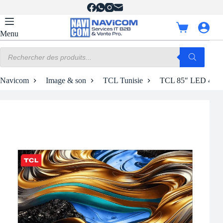
Passer
au
contenu
Panier
Menu
d’achat
Recherche
de
produits
Navicom
Image & son
TCL Tunisie
TCL 85″ LED 4K 