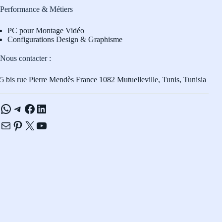
Performance & Métiers
PC pour Montage Vidéo
Configurations Design & Graphisme
Nous contacter :
5 bis rue Pierre Mendès France 1082 Mutuelleville, Tunis, Tunisia
WhatsApp
Telegram
Facebook
LinkedIn
E-mail
Pinterest
X
YouTube