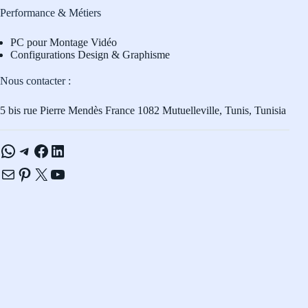
Performance & Métiers
PC pour Montage Vidéo
Configurations Design & Graphisme
Nous contacter :
5 bis rue Pierre Mendès France 1082 Mutuelleville, Tunis, Tunisia
WhatsApp
Telegram
Facebook
LinkedIn
E-mail
Pinterest
X
YouTube