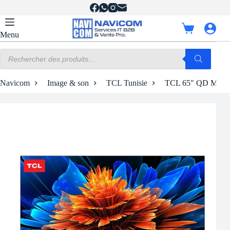
Passer
au
contenu
Panier
Menu
d’achat
Recherche
de
produits
Navicom
Image & son
TCL Tunisie
TCL 65″ QD Min