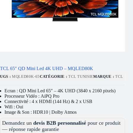
TCL 65″ QD Mini Led 4K UHD – MQLED80K
UGS :
MQLED80K-65
CATÉGORIE :
TCL TUNISIE
MARQUE :
TCL
Ecran : QD Mini Led 65″ – 4K UHD (3840 x 2160 pixels)
Processeur Vidéo : AiPQ Pro
Connectivité : 4 x HDMI (144 Hz) & 2 x USB
Wifi : Oui
Image & Son : HDR10 | Dolby Atmos
Demandez un
devis B2B personnalisé
pour ce produit
— réponse rapide garantie