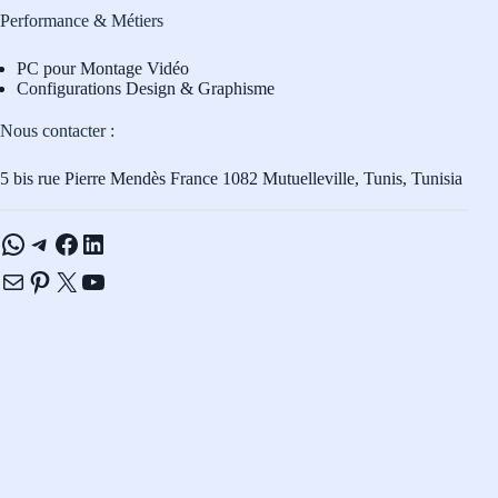
Performance & Métiers
PC pour Montage Vidéo
Configurations Design & Graphisme
Nous contacter :
5 bis rue Pierre Mendès France 1082 Mutuelleville, Tunis, Tunisia
WhatsApp
Telegram
Facebook
LinkedIn
E-mail
Pinterest
X
YouTube