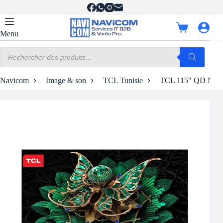
Passer
au
contenu
Panier
Menu
d’achat
Recherche
de
produits
Navicom
Image & son
TCL Tunisie
TCL 115″ QD Min