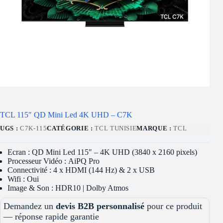
TCL 115″ QD Mini Led 4K UHD – C7K
UGS :
C7K-115
CATÉGORIE :
TCL TUNISIE
MARQUE :
TCL
Ecran : QD Mini Led 115″ – 4K UHD (3840 x 2160 pixels)
Processeur Vidéo : AiPQ Pro
Connectivité : 4 x HDMI (144 Hz) & 2 x USB
Wifi : Oui
Image & Son : HDR10 | Dolby Atmos
Demandez un
devis B2B personnalisé
pour ce produit
— réponse rapide garantie