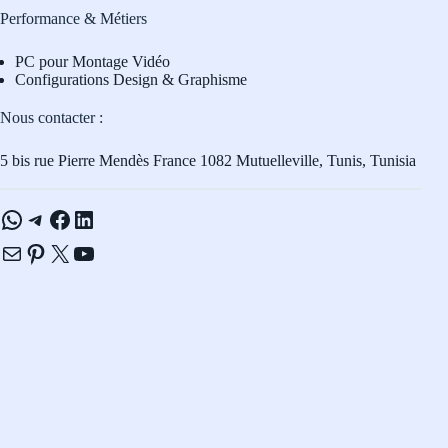
Performance & Métiers
PC pour Montage Vidéo
Configurations Design & Graphisme
Nous contacter :
5 bis rue Pierre Mendès France 1082 Mutuelleville, Tunis, Tunisia
WhatsApp
Telegram
Facebook
LinkedIn
E-mail
Pinterest
X
YouTube