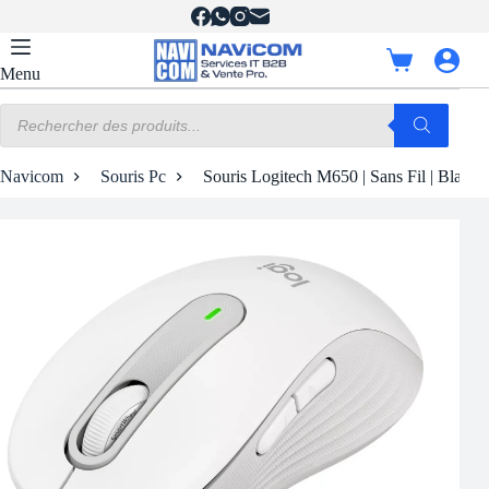
Passer
au
contenu
Panier
Menu
d’achat
Recherche
de
produits
Navicom
Souris Pc
Souris Logitech M650 | Sans Fil | Blanc