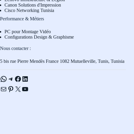
Canon Solutions d'Impression
Cisco Networking Tunisia
Performance & Métiers
PC pour Montage Vidéo
Configurations Design & Graphisme
Nous contacter :
5 bis rue Pierre Mendès France 1082 Mutuelleville, Tunis, Tunisia
WhatsApp
Telegram
Facebook
LinkedIn
E-mail
Pinterest
X
YouTube