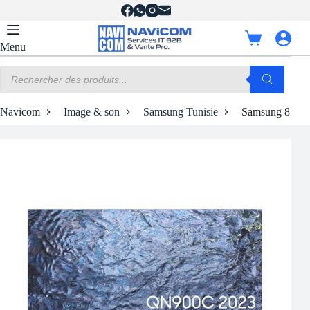
Passer
au
contenu
Panier
Menu
d’achat
Recherche
de
produits
Navicom
Image & son
Samsung Tunisie
Samsung 85″