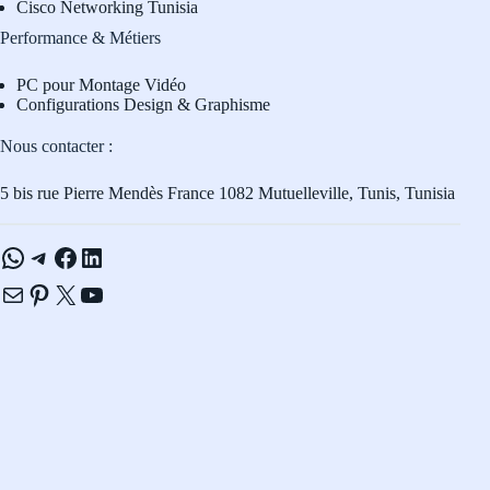
Cisco Networking Tunisia
Performance & Métiers
PC pour Montage Vidéo
Configurations Design & Graphisme
Nous contacter :
5 bis rue Pierre Mendès France 1082 Mutuelleville, Tunis, Tunisia
WhatsApp
Telegram
Facebook
LinkedIn
E-mail
Pinterest
X
YouTube