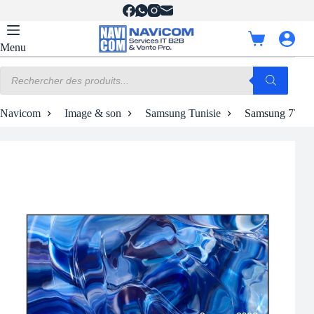
Passer
au
contenu
Panier
Menu
d’achat
Recherche
de
produits
Navicom
Image & son
Samsung Tunisie
Samsung 77″