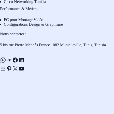
Cisco Networking Tunisia
Performance & Métiers
PC pour Montage Vidéo
Configurations Design & Graphisme
Nous contacter :
5 bis rue Pierre Mendès France 1082 Mutuelleville, Tunis, Tunisia
WhatsApp
Telegram
Facebook
LinkedIn
E-mail
Pinterest
X
YouTube