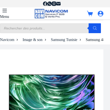
Passer
au
contenu
Panier
Menu
d’achat
Recherche
de
produits
Navicom
Image & son
Samsung Tunisie
Samsung 48″