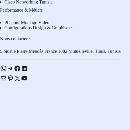
Cisco Networking Tunisia
Performance & Métiers
PC pour Montage Vidéo
Configurations Design & Graphisme
Nous contacter :
5 bis rue Pierre Mendès France 1082 Mutuelleville, Tunis, Tunisia
WhatsApp
Telegram
Facebook
LinkedIn
E-mail
Pinterest
X
YouTube