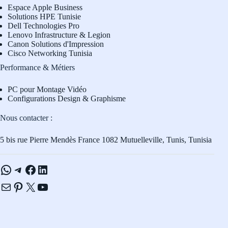
Espace Apple Business
Solutions HPE Tunisie
Dell Technologies Pro
L
enovo Infrastructure & Legion
Canon Solutions d'Impression
Cisco Networking Tunisia
Performance & Métiers
PC pour Montage Vidéo
Configurations Design & Graphisme
Nous contacter :
5 bis rue Pierre Mendès France 1082 Mutuelleville, Tunis, Tunisia
WhatsApp
Telegram
Facebook
LinkedIn
E-mail
Pinterest
X
YouTube