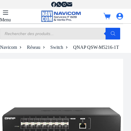
Passer
au
contenu
Panier
Menu
d’achat
Recherche
de
produits
Navicom
Réseau
Switch
QNAP QSW-M5216-1T