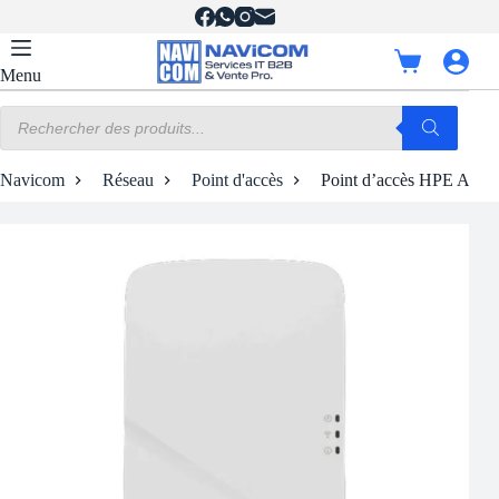
Passer
au
contenu
Panier
Menu
d’achat
Recherche
de
produits
Navicom
Réseau
Point d'accès
Point d’accès HPE Aru