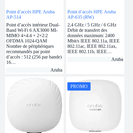
Point d’accès HPE Aruba
Point d’accès HPE Aruba
AP-514
AP-635 (RW)
Point d’accès intérieur Dual-
2,4 GHz / 5 GHz / 6 GHz
Band Wi-Fi 6 AX3000 MI-
Débit de transfert des
MIMO 4×4:4 + 2×2:2
données maximum: 2400
OFDMA 1024-QAM
Mbit/s IEEE 802.11a, IEEE
Nombre de périphériques
802.11ac, IEEE 802.11ax,
recommandés par point
IEEE 802.11b, IEEE…
d’accès : 512 (256 par bande)
Aruba
16…
Aruba
PROMO