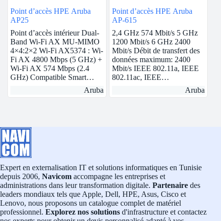
Point d’accès HPE Aruba
Point d’accès HPE Aruba
AP25
AP-615
Point d’accès intérieur Dual-
2,4 GHz 574 Mbit/s 5 GHz
Band Wi-Fi AX MU-MIMO
1200 Mbit/s 6 GHz 2400
4×4:2×2 Wi-Fi AX5374 : Wi-
Mbit/s Débit de transfert des
Fi AX 4800 Mbps (5 GHz) +
données maximum: 2400
Wi-Fi AX 574 Mbps (2.4
Mbit/s IEEE 802.11a, IEEE
GHz) Compatible Smart…
802.11ac, IEEE…
Aruba
Aruba
Expert en externalisation IT et solutions informatiques en Tunisie
depuis 2006,
Navicom
accompagne les entreprises et
administrations dans leur transformation digitale.
Partenaire
des
leaders mondiaux tels que Apple, Dell, HPE, Asus, Cisco et
Lenovo, nous proposons un catalogue complet de matériel
professionnel.
Explorez nos solutions
d'infrastructure et contactez
nos experts pour obtenir un devis personnalisé adapté à vos