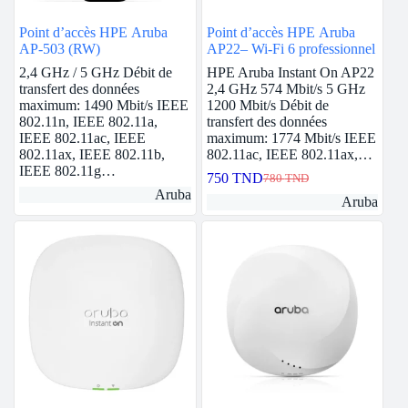
Point d’accès HPE Aruba
Point d’accès HPE Aruba
AP-503 (RW)
AP22– Wi-Fi 6 professionnel
2,4 GHz / 5 GHz Débit de
HPE Aruba Instant On AP22
transfert des données
2,4 GHz 574 Mbit/s 5 GHz
maximum: 1490 Mbit/s IEEE
1200 Mbit/s Débit de
802.11n, IEEE 802.11a,
transfert des données
IEEE 802.11ac, IEEE
maximum: 1774 Mbit/s IEEE
802.11ax, IEEE 802.11b,
802.11ac, IEEE 802.11ax,…
IEEE 802.11g…
750
TND
780
TND
Le
Le
Aruba
prix
prix
Aruba
initial
actuel
était :
est :
780 TND.
750 TND.