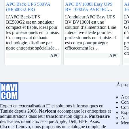
APC Back-UPS 500VA
APC BV1000I Easy UPS
A
(BE500G2-FR)
BV 1000VA AVR IEC
16
230V
L’APC Back-UPS
L’onduleur APC Easy UPS
L’
BE500G2 est un onduleur
BV BV1000I est une
BV
compact et fiable, idéal pour
solution d’alimentation Line
GR
les professionnels en Tunisie.
Interactive idéale pour les
d’
Ce composant de haute
professionnels en Tunisie. Il
In
technologie, distribué par
est conçu pour protéger
pr
notre entreprise spécialisée…
efficacement les…
Pa
or
APC
APC
À pro
A p
Conf
Expert en externalisation IT et solutions informatiques en
Cond
Tunisie depuis 2006,
Navicom
accompagne les entreprises et
Exp
administrations dans leur transformation digitale.
Partenaire
Actu
des leaders mondiaux tels que Apple, Dell, HPE, Asus,
Men
Cisco et Lenovo, nous proposons un catalogue complet de