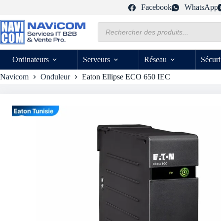
Passer
Facebook
WhatsApp
au
contenu
Recherche
de
produits
Ordinateurs
Serveurs
Réseau
Sécuri
Navicom
Onduleur
Eaton Ellipse ECO 650 IEC