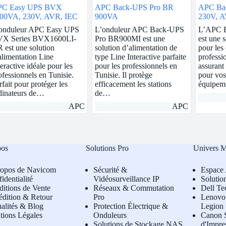
PC Easy UPS BVX
APC Back-UPS Pro BR
APC Ba
00VA, 230V, AVR, IEC
900VA
230V, A
onduleur APC Easy UPS
L’onduleur APC Back-UPS
L’APC 
X Series BVX1600LI-
Pro BR900MI est une
est une s
 est une solution
solution d’alimentation de
pour les 
alimentation Line
type Line Interactive parfaite
professi
teractive idéale pour les
pour les professionnels en
assurant 
ofessionnels en Tunisie.
Tunisie. Il protège
pour vos 
rfait pour protéger les
efficacement les stations
équipem
dinateurs de…
de…
APC
APC
pos
Solutions Pro
Univers 
ropos de Navicom
Sécurité &
Espace 
identialité
Vidéosurveillance IP
Solutio
itions de Vente
Réseaux & Commutation
Dell Te
édition & Retour
Pro
L
enovo 
alités & Blog
Protection Électrique &
Legion
tions Légales
Onduleurs
Canon S
Solutions de Stockage NAS
d'Impre