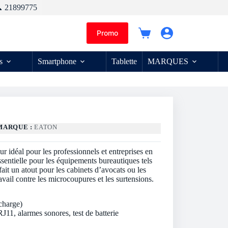
 21899775
Promo
Panier
d’achat
s
Smartphone
Tablette
MARQUES
MARQUE :
EATON
 idéal pour les professionnels et entreprises en
essentielle pour les équipements bureautiques tels
ait un atout pour les cabinets d’avocats ou les
ravail contre les microcoupures et les surtensions.
charge)
J11, alarmes sonores, test de batterie