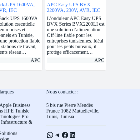
ck-UPS 1600VA,
APC Easy UPS BVX
VR, IEC
2200VA, 230V, AVR, IEC
Back-UPS 1600VA
L’onduleur APC Easy UPS
olution essentielle
BVX Series BVX2200LI est
entreprises et
une solution d’alimentation
onnels en Tunisie,
Off-line fiable pour les
une protection fiable
entreprises tunisiennes. Idéal
stations de travail,
pour les petits bureaux, il
ents réseau…
protège efficacement…
APC
APC
Marques
Nous contacter :
Apple Business
5 bis rue Pierre Mendès
ns HPE Tunisie
France 1082 Mutuelleville,
chnologies Pro
Tunis, Tunisia
Infrastructure &
WhatsApp
Telegram
Facebook
LinkedIn
olutions
ssion