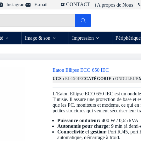
☎️ CONTACT
Instagram
E-mail

ℹ️ A propos de Nous
té
Image & son
Impression
Périphérique
Eaton Ellipse ECO 650 IEC
UGS :
EL650IEC
CATÉGORIE :
ONDULEUR
L’Eaton Ellipse ECO 650 IEC est un onduleur
Tunisie. Il assure une protection de base et 
que les PC, moniteurs et modems, ce qui en f
petites structures qui veulent sécuriser leur t
Puissance onduleur:
400 W / 0,65 kVA
Autonomie pour charge:
9 min (à demi-
Connectivité et gestion:
Port RJ45, port R
automatique, démarrage à froid.