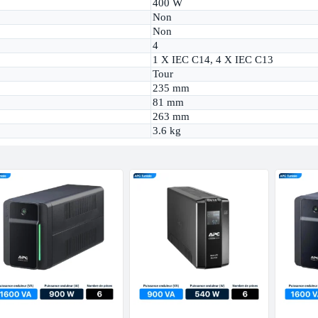
400 W
Non
Non
4
1 X IEC C14, 4 X IEC C13
Tour
235 mm
81 mm
263 mm
3.6 kg