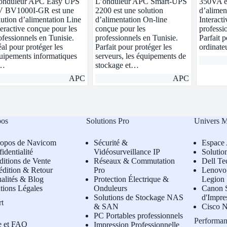
onduleur APC Easy UPS
L’onduleur APC Smart-UPS
350VA es
 BV1000I-GR est une
2200 est une solution
d’alimen
lution d’alimentation Line
d’alimentation On-line
Interact
teractive conçue pour les
conçue pour les
professi
ofessionnels en Tunisie.
professionnels en Tunisie.
Parfait p
éal pour protéger les
Parfait pour protéger les
ordinate
uipements informatiques
serveurs, les équipements de
t…
stockage et…
APC
APC
pos
Solutions Pro
Univers 
ropos de Navicom
Sécurité &
Espace 
identialité
Vidéosurveillance IP
Solutio
itions de Vente
Réseaux & Commutation
Dell Te
édition & Retour
Pro
L
enovo 
alités & Blog
Protection Électrique &
Legion
tions Légales
Onduleurs
Canon S
Solutions de Stockage NAS
d'Impre
rt
& SAN
Cisco N
PC Portables professionnels
Performan
e et FAQ
Impression Professionnelle