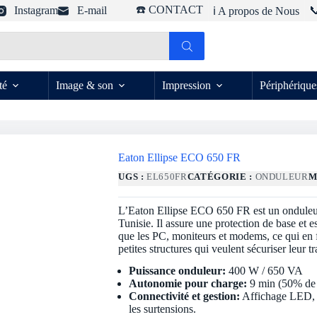
☎️ CONTACT
Instagram
E-mail

ℹ️ A propos de Nous
té
Image & son
Impression
Périphérique
Eaton Ellipse ECO 650 FR
UGS :
EL650FR
CATÉGORIE :
ONDULEUR
M
L’Eaton Ellipse ECO 650 FR est un onduleur 
Tunisie. Il assure une protection de base et 
que les PC, moniteurs et modems, ce qui en f
petites structures qui veulent sécuriser leur t
Puissance onduleur:
400 W / 650 VA
Autonomie pour charge:
9 min (50% de 
Connectivité et gestion:
Affichage LED, te
les surtensions.