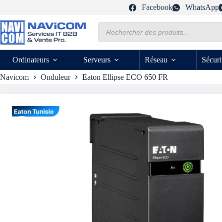
Passer
Facebook
WhatsApp
au
contenu
Recherche
de
produits
Ordinateurs
Serveurs
Réseau
Sécuri
Navicom
Onduleur
Eaton Ellipse ECO 650 FR