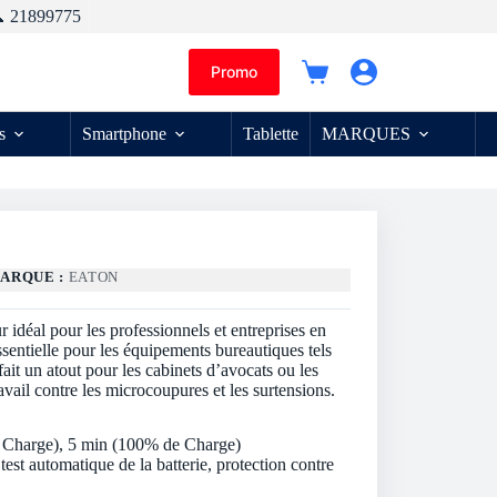
 21899775
Promo
Panier
d’achat
s
Smartphone
Tablette
MARQUES
ARQUE :
EATON
idéal pour les professionnels et entreprises en
essentielle pour les équipements bureautiques tels
ait un atout pour les cabinets d’avocats ou les
ravail contre les microcoupures et les surtensions.
Charge), 5 min (100% de Charge)
st automatique de la batterie, protection contre