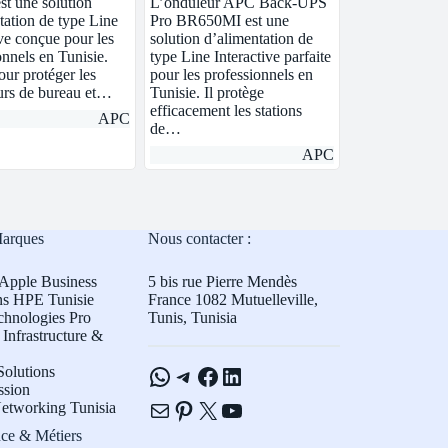
t une solution
L’onduleur APC Back-UPS
tation de type Line
Pro BR650MI est une
ive conçue pour les
solution d’alimentation de
onnels en Tunisie.
type Line Interactive parfaite
our protéger les
pour les professionnels en
urs de bureau et…
Tunisie. Il protège
efficacement les stations
APC
de…
APC
Marques
Nous contacter :
Apple Business
5 bis rue Pierre Mendès
ns HPE Tunisie
France 1082 Mutuelleville,
chnologies Pro
Tunis, Tunisia
Infrastructure &
WhatsApp
Telegram
Facebook
LinkedIn
olutions
ssion
E-mail
Pinterest
X
YouTube
etworking Tunisia
ce & Métiers