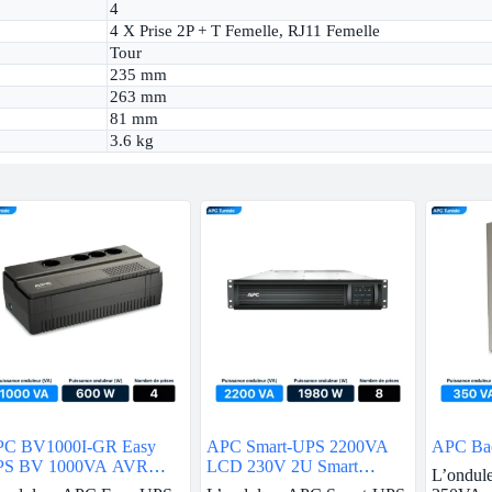
4
4 X Prise 2P + T Femelle, RJ11 Femelle
Tour
235 mm
263 mm
81 mm
3.6 kg
C BV1000I-GR Easy
APC Smart-UPS 2200VA
APC Ba
PS BV 1000VA AVR
LCD 230V 2U Smart
L’ondul
huko 230V
Connect