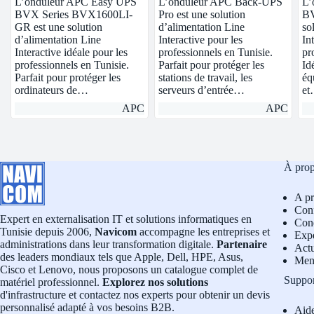
L’onduleur APC Easy UPS
L’onduleur APC Back-UPS
L’
BVX Series BVX1600LI-
Pro est une solution
BV
GR est une solution
d’alimentation Line
so
d’alimentation Line
Interactive pour les
In
Interactive idéale pour les
professionnels en Tunisie.
pr
professionnels en Tunisie.
Parfait pour protéger les
Id
Parfait pour protéger les
stations de travail, les
éq
ordinateurs de…
serveurs d’entrée…
e
APC
APC
À pro
A p
Conf
Expert en externalisation IT et solutions informatiques en
Cond
Tunisie depuis 2006,
Navicom
accompagne les entreprises et
Exp
administrations dans leur transformation digitale.
Partenaire
Actu
des leaders mondiaux tels que Apple, Dell, HPE, Asus,
Men
Cisco et Lenovo, nous proposons un catalogue complet de
Suppo
matériel professionnel.
Explorez nos solutions
d'infrastructure et contactez nos experts pour obtenir un devis
personnalisé adapté à vos besoins B2B.
Aid