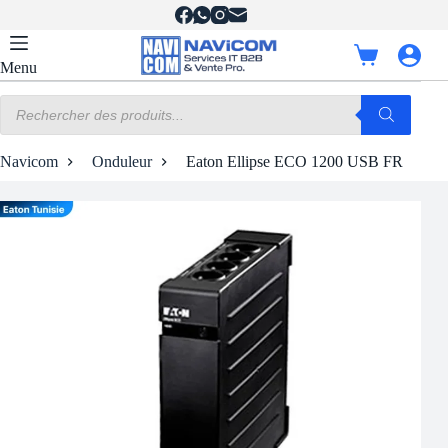
Passer
au
contenu
Panier
Menu
d’achat
Recherche
de
produits
Navicom
Onduleur
Eaton Ellipse ECO 1200 USB FR