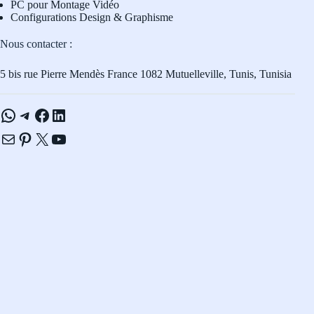
PC pour Montage Vidéo
Configurations Design & Graphisme
Nous contacter :
5 bis rue Pierre Mendès France 1082 Mutuelleville, Tunis, Tunisia
WhatsApp
Telegram
Facebook
LinkedIn
E-mail
Pinterest
X
YouTube