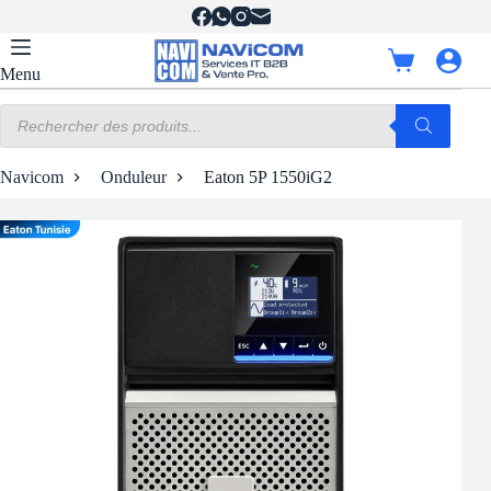
Passer
au
contenu
Panier
Menu
d’achat
Recherche
de
produits
Navicom
Onduleur
Eaton 5P 1550iG2