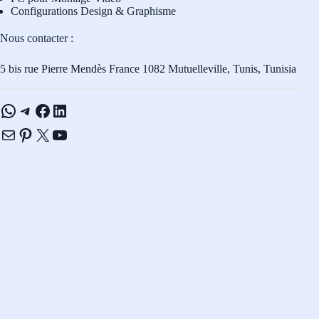
Configurations Design & Graphisme
Nous contacter :
5 bis rue Pierre Mendès France 1082 Mutuelleville, Tunis, Tunisia
WhatsApp
Telegram
Facebook
LinkedIn
E-mail
Pinterest
X
YouTube