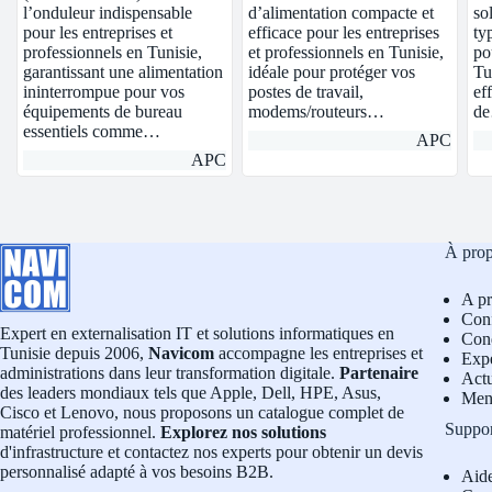
l’onduleur indispensable
d’alimentation compacte et
so
pour les entreprises et
efficace pour les entreprises
ty
professionnels en Tunisie,
et professionnels en Tunisie,
po
garantissant une alimentation
idéale pour protéger vos
Tu
ininterrompue pour vos
postes de travail,
ef
équipements de bureau
modems/routeurs…
d
essentiels comme…
APC
APC
À pro
A p
Conf
Expert en externalisation IT et solutions informatiques en
Cond
Tunisie depuis 2006,
Navicom
accompagne les entreprises et
Exp
administrations dans leur transformation digitale.
Partenaire
Actu
des leaders mondiaux tels que Apple, Dell, HPE, Asus,
Men
Cisco et Lenovo, nous proposons un catalogue complet de
Suppo
matériel professionnel.
Explorez nos solutions
d'infrastructure et contactez nos experts pour obtenir un devis
personnalisé adapté à vos besoins B2B.
Aid