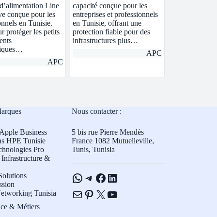
 d’alimentation Line
capacité conçue pour les
ive conçue pour les
entreprises et professionnels
onnels en Tunisie.
en Tunisie, offrant une
r protéger les petits
protection fiable pour des
ents
infrastructures plus…
tiques…
APC
APC
Marques
Nous contacter :
Apple Business
5 bis rue Pierre Mendès
ns HPE Tunisie
France 1082 Mutuelleville,
chnologies Pro
Tunis, Tunisia
Infrastructure &
WhatsApp
Telegram
Facebook
LinkedIn
olutions
ssion
E-mail
Pinterest
X
YouTube
etworking Tunisia
ce & Métiers