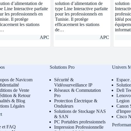
lution d’alimentation de
solution d’alimentation de
solution
pe Line Interactive parfaite
type Line Interactive parfaite
Interact
ur les professionnels en
pour les professionnels en
professi
nisie. Il protège
Tunisie. Il protège
Idéal pou
ficacement les stations
efficacement les stations
équipem
e…
de…
informa
APC
APC
pos
Solutions Pro
Univers 
ropos de Navicom
Sécurité &
Espace 
identialité
Vidéosurveillance IP
Solutio
itions de Vente
Réseaux & Commutation
Dell Te
édition & Retour
Pro
L
enovo 
alités & Blog
Protection Électrique &
Legion
tions Légales
Onduleurs
Canon S
Solutions de Stockage NAS
d'Impre
rt
& SAN
Cisco N
PC Portables professionnels
Performan
e et FAQ
Impression Professionnelle