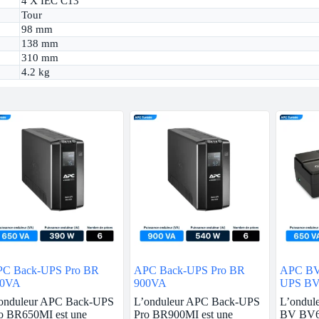
4 X IEC C13
Tour
98 mm
138 mm
310 mm
4.2 kg
C Back-UPS Pro BR
APC Back-UPS Pro BR
APC BV
50VA
900VA
UPS BV
Schuko
onduleur APC Back-UPS
L’onduleur APC Back-UPS
L’ondul
o BR650MI est une
Pro BR900MI est une
BV BV65