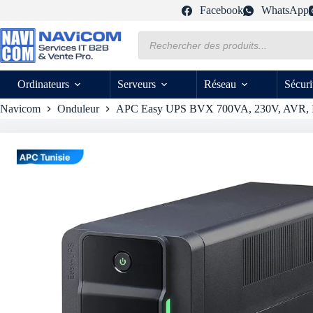
Passer
Facebook
WhatsApp
au
contenu
Recherche
de
produits
Ordinateurs
Serveurs
Réseau
Sécuri
Navicom
Onduleur
APC Easy UPS BVX 700VA, 230V, AVR, 