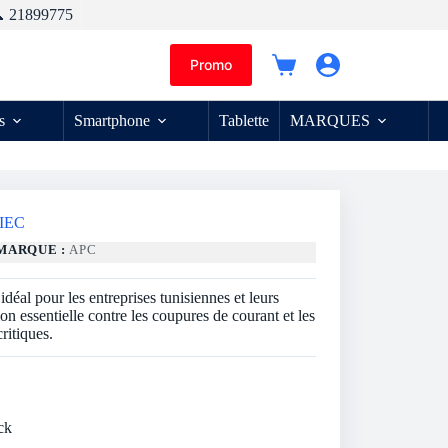
 21899775
Promo
Panier
d’achat
s
Smartphone
Tablette
MARQUES
 IEC
MARQUE :
APC
l pour les entreprises tunisiennes et leurs
on essentielle contre les coupures de courant et les
ritiques.
ck