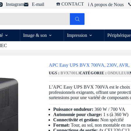
☎️ CONTACT
Instagram
E-mail

ℹ️ A propos de Nous
té
Image & son
Impression
Périphérique
IEC
APC Easy UPS BVX 700VA, 230V, AVR,
UGS :
BVX700LI
CATÉGORIE :
ONDULEUR
L’APC Easy UPS BVX 700VA est le choix idéa
professionnels exigeants, offrant une protecti
surtensions pour une variété de composants c
Puissance onduleur:
360 W / 700 VA
Autonomie pour charge:
1 s (à 360 W)
Connectivité et gestion:
Non spécifié
Format:
Tour, au sol, non montable en ra
Connectique de sortie:
4x CEI 320 C13